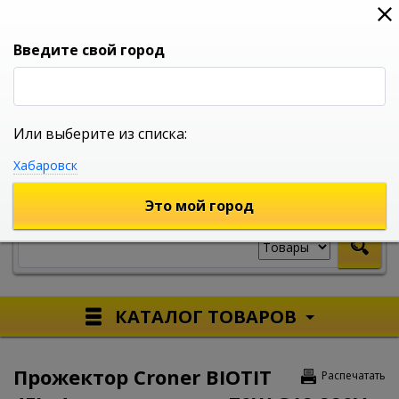
0
0
0
Вход
Введите свой город
Или выберите из списка:
УНИВЕРСАЛЬНЫЙ ИНТЕРНЕТ МАГАЗИН
Хабаровск
УКАЖИТЕ ГОРОД
Это мой город
КАТАЛОГ ТОВАРОВ
Прожектор Croner BIOTIT
Распечатать