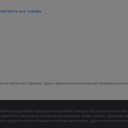
смотреть все товары
яется публичной офертой. Цены и фактическое количество товаров в рознич
Мирэкс представлен широкий ассортимент товаров. В нашем каталоге вы
ставкой по Хабаровску и Комсомольску можно прямо сейчас, оформив пок
же осуществляется в наших розничных магазинах, адреса которых вы може