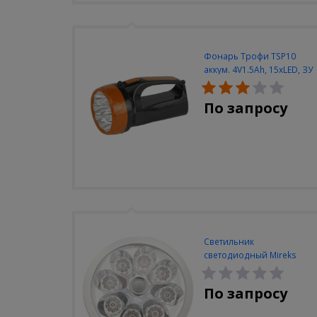
Фонарь Трофи TSP10
аккум. 4V1.5Ah, 15xLED, ЗУ
вилка 220V
По запросу
Светильник
светодиодный Mireks
С-310-80-S (5W/4000-
5000K/500lm/датчик
По запросу
движения)