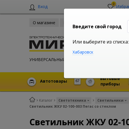
0
Вход
Избра
О магазине
Новости
Оплата и доставка
Введите свой город
Или выберите из списка:
Хабаровск
УНИВЕРСАЛЬНЫЙ ИНТЕРНЕТ МАГАЗИН
Бытовые
Автотовары
67
приборы
Каталог
Светотехника
Светильники
Светильник ЖКУ 02-100-003 Пегас со стеклом
Светильник ЖКУ 02-10