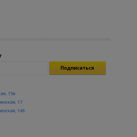
у
Подписаться
кая, 15в
ченская, 17
ченская, 149