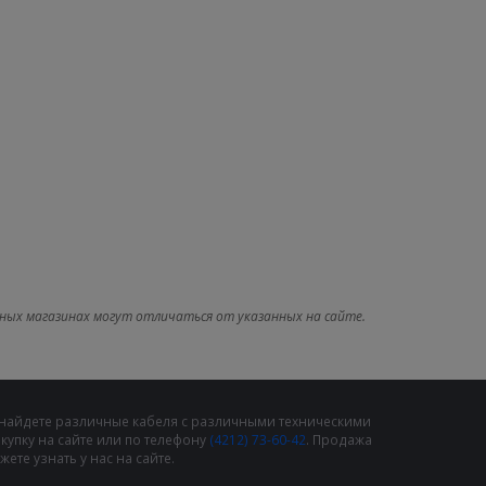
ных магазинах могут отличаться от указанных на сайте.
 найдете различные кабеля с различными техническими
упку на сайте или по телефону
(4212) 73-60-42
. Продажа
те узнать у нас на сайте.