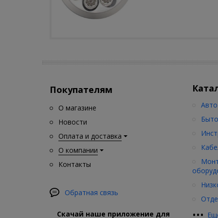
Ката
Покупателям
Авто
О магазине
Быто
Новости
Инст
Оплата и доставка
Кабе
О компании
Монт
Контакты
оборуд
Низк
Обратная связь
Отде
•
•
•
Скачай наше приложение для
Ещ