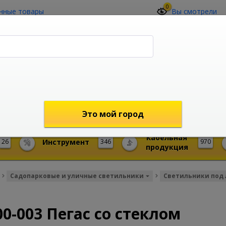
0
нные товары
Вы смотрели
О компании
Контакты
(4212) 73-60-42
Звоните с 09-00 до 19-00 (Хабаровск)
с 02-00 до 12-00 (МСК)
shop@mireks.ru
Это мой город
Кабельная
26
Инструмент
346
970
продукция
Садопарковые и уличные светильники
Светильники под 
0-003 Пегас со стеклом