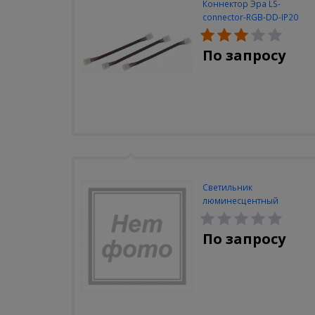
Коннектор Эра LS-
connector-RGB-DD-IP20
(3шт/уп)
По запросу
Светильник
люминесцентный
Navigator NEL-A2-E130-T4-
840/WH
По запросу