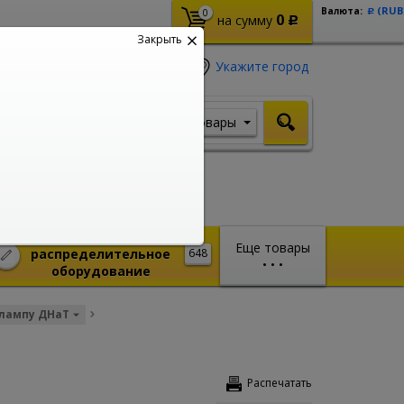
(RUB
Валюта:
0
Р
0
на сумму
Р
Закрыть
Укажите город
Товары
Я ищу, например,
Кабель ВВГ
Монтажное и
Еще товары
распределительное
648
•
•
•
оборудование
лампу ДНаТ
Распечатать