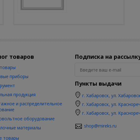
лог товаров
Подписка на рассылк
товары
вые приборы
Пункты выдачи
румент
льная продукция
г. Хабаровск, ул. Хабаровс
ажное и распределительное
г. Хабаровск, ул. Красноре
ование
г. Хабаровск, ул. Красноре
овольтное оборудование
shop@mireks.ru
лочные материалы
е товары