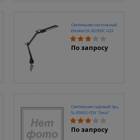
Светильник настольный
Elmakst DL-B2003C G23
черный струбцина
По запросу
Светильник садовый Эра
SL-RSN32-FOX "Лиса"
солн.бат, полистоун,
цветной, 32 см
По запросу