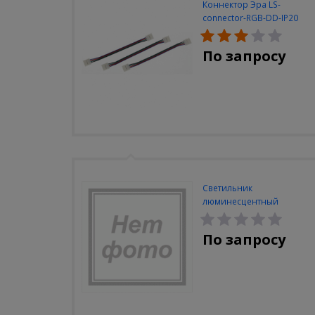
Коннектор Эра LS-
connector-RGB-DD-IP20
(3шт/уп)
По запросу
Светильник
люминесцентный
Navigator NEL-A2-E130-T4-
840/WH
По запросу