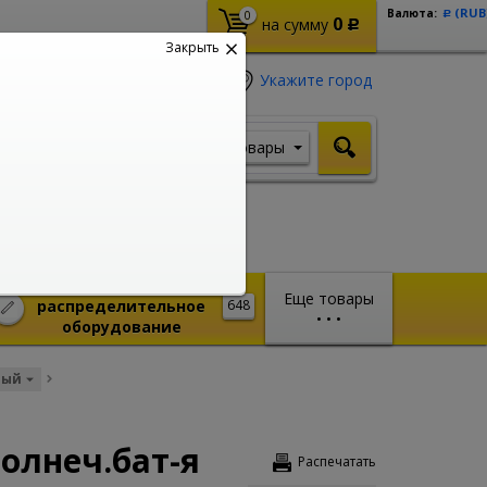
(RUB
Валюта:
0
Р
0
на сумму
Р
Закрыть
Укажите город
Товары
Я ищу, например,
Шуруповерт
Монтажное и
Еще товары
распределительное
648
•
•
•
оборудование
вый
солнеч.бат-я
Распечатать