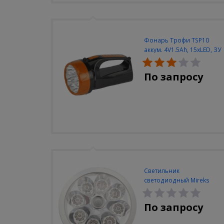
Фонарь Трофи TSP10
аккум. 4V1.5Ah, 15xLED, ЗУ
вилка 220V
По запросу
Светильник
светодиодный Mireks
С-310-80-S (5W/4000-
5000K/500lm/датчик
По запросу
движения)