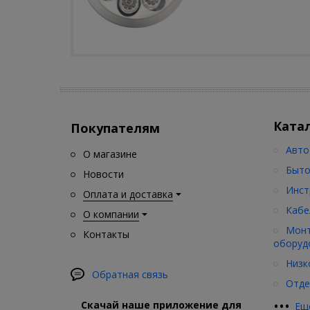
Ката
Покупателям
Авто
О магазине
Быто
Новости
Инст
Оплата и доставка
Кабе
О компании
Монт
Контакты
оборуд
Низк
Обратная связь
Отде
•
•
•
Скачай наше приложение для
Ещ