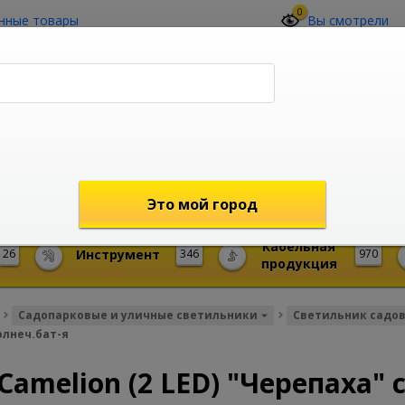
0
нные товары
Вы смотрели
О компании
Контакты
(4212) 73-60-42
Звоните с 09-00 до 19-00 (Хабаровск)
с 02-00 до 12-00 (МСК)
shop@mireks.ru
Это мой город
Кабельная
26
Инструмент
346
970
продукция
Садопарковые и уличные светильники
Светильник садо
олнеч.бат-я
amelion (2 LED) "Черепаха" 