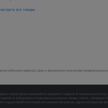
смотреть все товары
яется публичной офертой. Цены и фактическое количество товаров в рознич
Мирэкс представлен широкий ассортимент товаров. В нашем каталоге вы
ставкой по Хабаровску и Комсомольску можно прямо сейчас, оформив пок
же осуществляется в наших розничных магазинах, адреса которых вы може