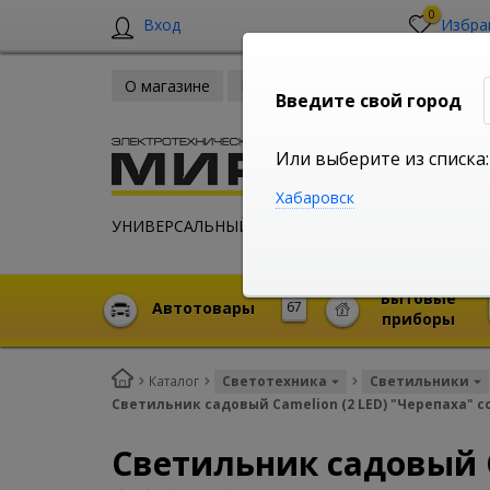
0
Вход
Избра
О магазине
Новости
Оплата и доставка
Введите свой город
Или выберите из списка:
Хабаровск
УНИВЕРСАЛЬНЫЙ ИНТЕРНЕТ МАГАЗИН
Бытовые
Автотовары
67
приборы
Каталог
Светотехника
Светильники
Светильник садовый Camelion (2 LED) "Черепаха" с
Светильник садовый C