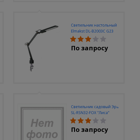
Светильник настольный
Elmakst DL-B2003C G23
черный струбцина
По запросу
Светильник садовый Эра
SL-RSN32-FOX "Лиса"
солн.бат, полистоун,
цветной, 32 см
По запросу