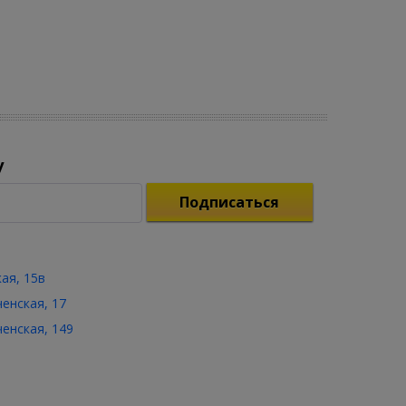
у
Подписаться
кая, 15в
ченская, 17
ченская, 149