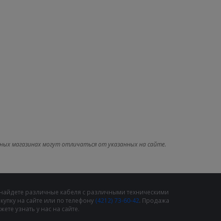
ных магазинах могут отличаться от указанных на сайте.
 найдете различные кабеля с различными техническими
упку на сайте или по телефону
(4212) 73-60-42
. Продажа
те узнать у нас на сайте.