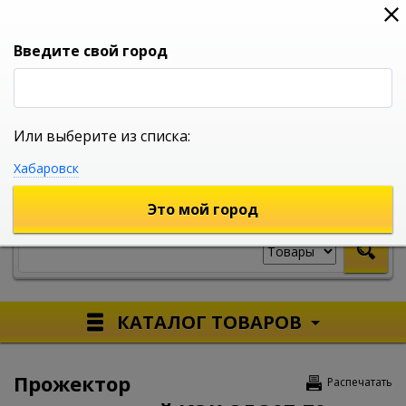
0
0
0
Вход
Введите свой город
Или выберите из списка:
УНИВЕРСАЛЬНЫЙ ИНТЕРНЕТ МАГАЗИН
Хабаровск
УКАЖИТЕ ГОРОД
Это мой город
КАТАЛОГ ТОВАРОВ
Прожектор
Распечатать