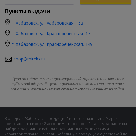
Пункты выдачи
г. Хабаровск, ул. Хабаровская, 15в
г. Хабаровск, ул. Краснореченская, 17
г. Хабаровск, ул. Краснореченская, 149
shop@mireks.ru
Цена на сайте носит информационный характер и не является
публичной офертой. Цены и фактическое количество товаров в
розничных магазинах могут отличаться от указанных на сайте.
В разделе "Кабельная продукция" интернет-магазина Мирэкс
представлен широкий ассортимент товаров. В нашем каталоге вы
найдете различные кабеля с различными техническими
характеристиками. Заказать кабельную продукцию с доставкой по