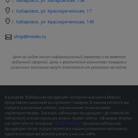
г. Хабаровск, ул. Хабаровская, 15в
г. Хабаровск, ул. Краснореченская, 17
г. Хабаровск, ул. Краснореченская, 149
shop@mireks.ru
Цена на сайте носит информационный характер и не является
публичной офертой. Цены и фактическое количество товаров в
розничных магазинах могут отличаться от указанных на сайте.
В разделе "Кабельная продукция" интернет-магазина Мирэкс
представлен широкий ассортимент товаров. В нашем каталоге вы
найдете различные кабеля с различными техническими
характеристиками. Заказать кабельную продукцию с доставкой по
Хабаровску и Комсомольску можно прямо сейчас, оформив покупку
на сайте или по телефону
(4212) 73-60-42
. Продажа кабельной
продукции так же осуществляется в наших розничных магазинах,
адреса которых вы можете узнать у нас на сайте.