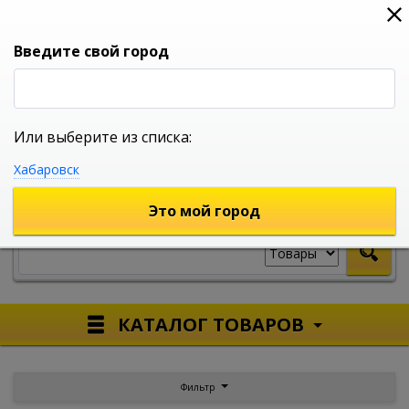
0
0
0
Вход
Введите свой город
Или выберите из списка:
УНИВЕРСАЛЬНЫЙ ИНТЕРНЕТ МАГАЗИН
Хабаровск
УКАЖИТЕ ГОРОД
Это мой город
КАТАЛОГ ТОВАРОВ
Фильтр