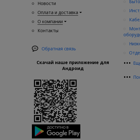
Быто
Новости
Инст
Оплата и доставка
Кабе
О компании
Монт
Контакты
оборуд
Низк
Обратная связь
Отде
•
•
•
Скачай наше приложение для
Ещ
Андроид
•
•
•
По