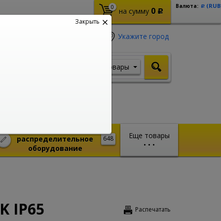
(RUB
Валюта:
0
Р
0
на сумму
Р
Закрыть
Укажите город
Товары
Я ищу, например,
Кабель ВВГ
Монтажное и
Еще товары
распределительное
648
•
•
•
оборудование
K IP65
Распечатать