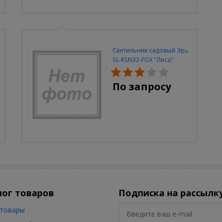
Светильник садовый Эра
SL-RSN32-FOX "Лиса"
солн.бат, полистоун,
цветной, 32 см
По запросу
лог товаров
Подписка на рассылк
товары