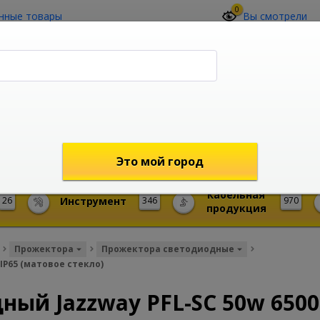
0
нные товары
Вы смотрели
О компании
Контакты
(4212) 73-60-42
Звоните с 09-00 до 19-00 (Хабаровск)
с 02-00 до 12-00 (МСК)
shop@mireks.ru
Это мой город
Кабельная
26
Инструмент
346
970
продукция
Прожектора
Прожектора светодиодные
IP65 (матовое стекло)
ый Jazzway PFL-SC 50w 6500