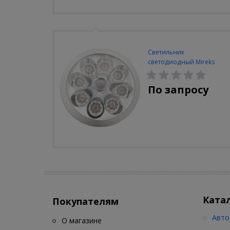
Светильник
светодиодный Mireks
С-310-80-S (5W/4000-
5000K/500lm/датчик
По запросу
движения)
Ката
Покупателям
Авто
О магазине