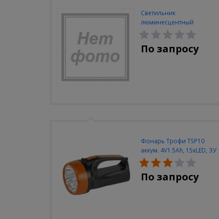
Светильник
люминесцентный
Navigator NEL-A2-E130-T4-
840/WH
По запросу
Фонарь Трофи TSP10
аккум. 4V1.5Ah, 15xLED, ЗУ
вилка 220V
По запросу