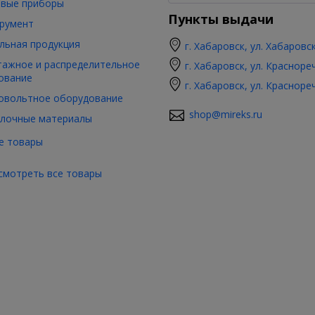
вые приборы
Пункты выдачи
румент
льная продукция
г. Хабаровск, ул. Хабаровс
ажное и распределительное
г. Хабаровск, ул. Красноре
ование
г. Хабаровск, ул. Красноре
овольтное оборудование
shop@mireks.ru
лочные материалы
е товары
смотреть все товары