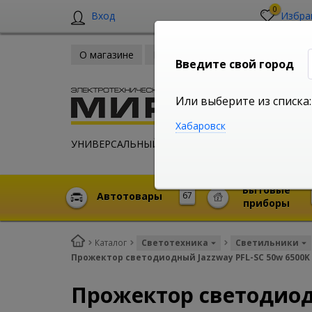
0
Вход
Избра
О магазине
Новости
Оплата и доставка
Введите свой город
Или выберите из списка:
Хабаровск
УНИВЕРСАЛЬНЫЙ ИНТЕРНЕТ МАГАЗИН
Бытовые
Автотовары
67
приборы
Каталог
Светотехника
Светильники
Прожектор светодиодный Jazzway PFL-SC 50w 6500K 
Прожектор светодиодн