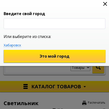
0
0
0
Вход
Введите свой город
Или выберите из списка:
УНИВЕРСАЛЬНЫЙ ИНТЕРНЕТ МАГАЗИН
Хабаровск
УКАЖИТЕ ГОРОД
Это мой город
КАТАЛОГ ТОВАРОВ
Светильник
Распечатать