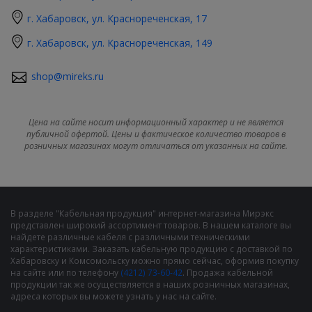
г. Хабаровск, ул. Краснореченская, 17
г. Хабаровск, ул. Краснореченская, 149
shop@mireks.ru
Цена на сайте носит информационный характер и не является
публичной офертой. Цены и фактическое количество товаров в
розничных магазинах могут отличаться от указанных на сайте.
В разделе "Кабельная продукция" интернет-магазина Мирэкс
представлен широкий ассортимент товаров. В нашем каталоге вы
найдете различные кабеля с различными техническими
характеристиками. Заказать кабельную продукцию с доставкой по
Хабаровску и Комсомольску можно прямо сейчас, оформив покупку
на сайте или по телефону
(4212) 73-60-42
. Продажа кабельной
продукции так же осуществляется в наших розничных магазинах,
адреса которых вы можете узнать у нас на сайте.