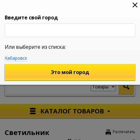
0
0
0
Вход
Введите свой город
Или выберите из списка:
УНИВЕРСАЛЬНЫЙ ИНТЕРНЕТ МАГАЗИН
Хабаровск
УКАЖИТЕ ГОРОД
Это мой город
КАТАЛОГ ТОВАРОВ
Светильник
Распечатать