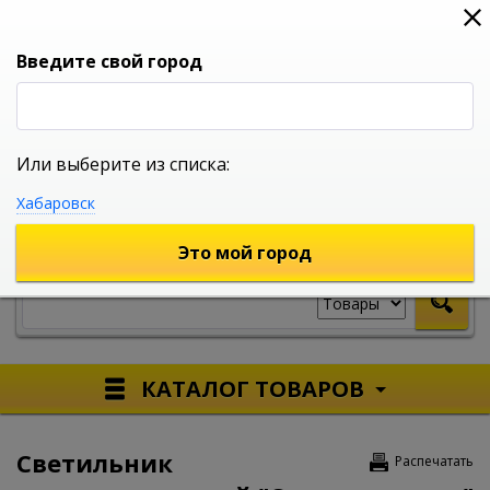
0
0
0
Вход
Введите свой город
Или выберите из списка:
УНИВЕРСАЛЬНЫЙ ИНТЕРНЕТ МАГАЗИН
Хабаровск
УКАЖИТЕ ГОРОД
Это мой город
КАТАЛОГ ТОВАРОВ
Светильник
Распечатать