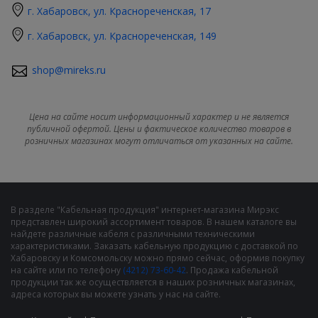
г. Хабаровск, ул. Краснореченская, 17
г. Хабаровск, ул. Краснореченская, 149
shop@mireks.ru
Цена на сайте носит информационный характер и не является
публичной офертой. Цены и фактическое количество товаров в
розничных магазинах могут отличаться от указанных на сайте.
В разделе "Кабельная продукция" интернет-магазина Мирэкс
представлен широкий ассортимент товаров. В нашем каталоге вы
найдете различные кабеля с различными техническими
характеристиками. Заказать кабельную продукцию с доставкой по
Хабаровску и Комсомольску можно прямо сейчас, оформив покупку
на сайте или по телефону
(4212) 73-60-42
. Продажа кабельной
продукции так же осуществляется в наших розничных магазинах,
адреса которых вы можете узнать у нас на сайте.