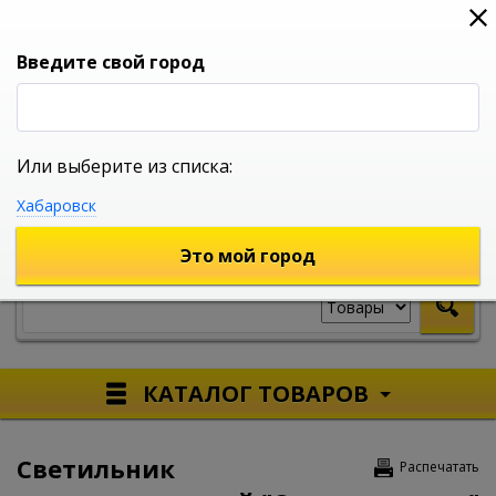
0
0
0
Вход
Введите свой город
Или выберите из списка:
УНИВЕРСАЛЬНЫЙ ИНТЕРНЕТ МАГАЗИН
Хабаровск
УКАЖИТЕ ГОРОД
Это мой город
КАТАЛОГ ТОВАРОВ
Светильник
Распечатать