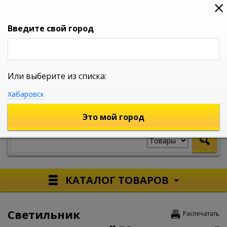
0
0
0
Вход
Введите свой город
Или выберите из списка:
УНИВЕРСАЛЬНЫЙ ИНТЕРНЕТ МАГАЗИН
Хабаровск
УКАЖИТЕ ГОРОД
Это мой город
КАТАЛОГ ТОВАРОВ
Светильник
Распечатать