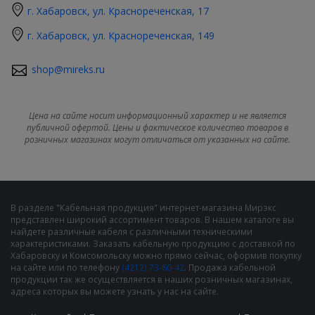
г. Хабаровск, ул. Краснореченская, 17
г. Хабаровск, ул. Краснореченская, 149
shop@mireks.ru
Цена на сайте носит информационный характер и не является
публичной офертой. Цены и фактическое количество товаров в
розничных магазинах могут отличаться от указанных на сайте.
В разделе "Кабельная продукция" интернет-магазина Мирэкс
представлен широкий ассортимент товаров. В нашем каталоге вы
найдете различные кабеля с различными техническими
характеристиками. Заказать кабельную продукцию с доставкой по
Хабаровску и Комсомольску можно прямо сейчас, оформив покупку
на сайте или по телефону
(4212) 73-60-42
. Продажа кабельной
продукции так же осуществляется в наших розничных магазинах,
адреса которых вы можете узнать у нас на сайте.