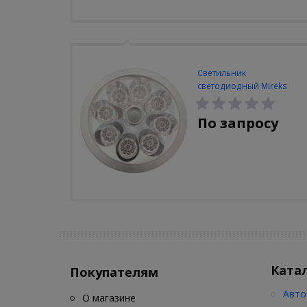
Светильник
светодиодный Mireks
С-310-80-S (5W/4000-
5000K/500lm/датчик
По запросу
движения)
Ката
Покупателям
Авто
О магазине