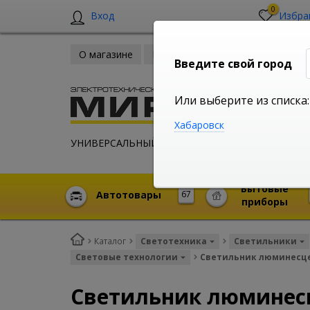
0
Вход
Избра
О магазине
Новости
Оплата и доставка
Введите свой город
Или выберите из списка:
Хабаровск
УНИВЕРСАЛЬНЫЙ ИНТЕРНЕТ МАГАЗИН
Бытовые
Автотовары
67
приборы
Каталог
Светотехника
Светильники
Световые технологии
Светильник люминесцент
Светильник люминесце