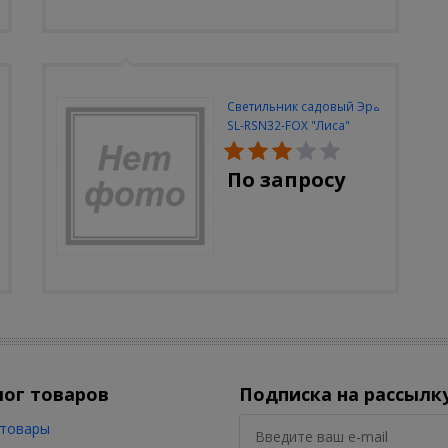
Светильник садовый Эра
SL-RSN32-FOX "Лиса"
солн.бат, полистоун,
цветной, 32 см
По запросу
лог товаров
Подписка на рассылк
товары