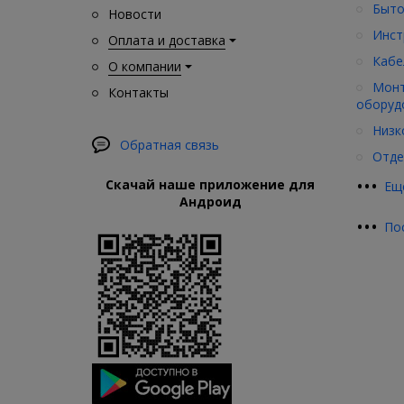
Быто
Новости
Инст
Оплата и доставка
Кабе
О компании
Монт
Контакты
оборуд
Низк
Обратная связь
Отде
•
•
•
Скачай наше приложение для
Ещ
Андроид
•
•
•
По