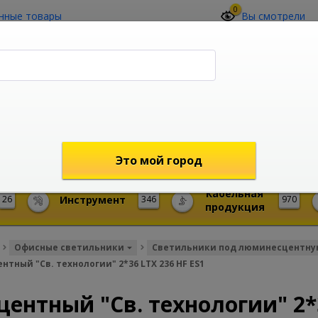
0
нные товары
Вы смотрели
О компании
Контакты
(4212) 73-60-42
Звоните с 09-00 до 19-00 (Хабаровск)
с 02-00 до 12-00 (МСК)
shop@mireks.ru
Это мой город
Кабельная
26
Инструмент
346
970
продукция
Офисные светильники
Светильники под люминесцентну
ный "Св. технологии" 2*36 LTX 236 HF ES1
нтный "Св. технологии" 2*3