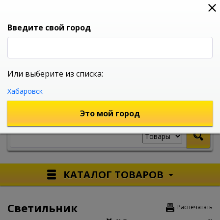
0
0
0
Вход
Введите свой город
Или выберите из списка:
УНИВЕРСАЛЬНЫЙ ИНТЕРНЕТ МАГАЗИН
Хабаровск
УКАЖИТЕ ГОРОД
Это мой город
КАТАЛОГ ТОВАРОВ
Светильник
Распечатать