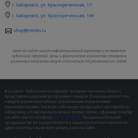
г. Хабаровск, ул. Краснореченская, 17
г. Хабаровск, ул. Краснореченская, 149
shop@mireks.ru
Цена на сайте носит информационный характер и не является
публичной офертой. Цены и фактическое количество товаров в
розничных магазинах могут отличаться от указанных на сайте.
В разделе "Кабельная продукция" интернет-магазина Мирэкс
представлен широкий ассортимент товаров. В нашем каталоге вы
найдете различные кабеля с различными техническими
характеристиками. Заказать кабельную продукцию с доставкой по
Хабаровску и Комсомольску можно прямо сейчас, оформив покупку
на сайте или по телефону
(4212) 73-60-42
. Продажа кабельной
продукции так же осуществляется в наших розничных магазинах,
адреса которых вы можете узнать у нас на сайте.