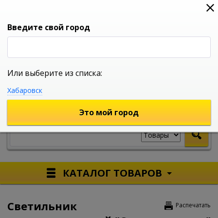
0
0
0
Вход
Введите свой город
Или выберите из списка:
УНИВЕРСАЛЬНЫЙ ИНТЕРНЕТ МАГАЗИН
Хабаровск
УКАЖИТЕ ГОРОД
Это мой город
КАТАЛОГ ТОВАРОВ
Светильник
Распечатать