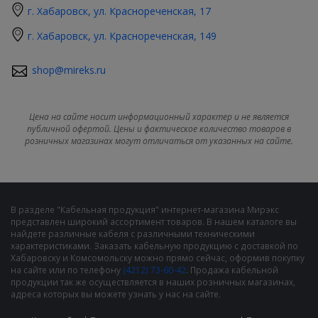
г. Хабаровск, ул. Краснореченская, 17
г. Хабаровск, ул. Краснореченская, 149
shop@mireks.ru
Цена на сайте носит информационный характер и не является
публичной офертой. Цены и фактическое количество товаров в
розничных магазинах могут отличаться от указанных на сайте.
В разделе "Кабельная продукция" интернет-магазина Мирэкс
представлен широкий ассортимент товаров. В нашем каталоге вы
найдете различные кабеля с различными техническими
характеристиками. Заказать кабельную продукцию с доставкой по
Хабаровску и Комсомольску можно прямо сейчас, оформив покупку
на сайте или по телефону
(4212) 73-60-42
. Продажа кабельной
продукции так же осуществляется в наших розничных магазинах,
адреса которых вы можете узнать у нас на сайте.