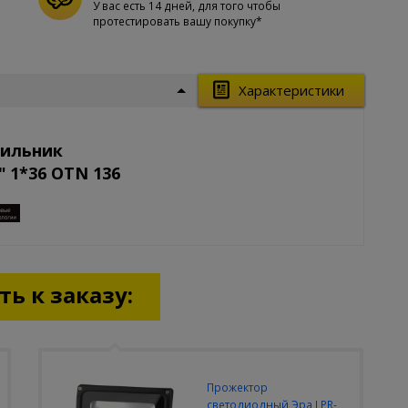
У вас есть 14 дней, для того чтобы
протестировать вашу покупку*
Характеристики
тильник
 1*36 OTN 136
ь к заказу:
Прожектор
светодиодный Эра LPR-