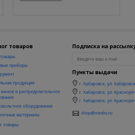
лог товаров
Подписка на рассылк
товары
вые приборы
Пункты выдачи
румент
льная продукция
г. Хабаровск, ул. Хабаровс
ажное и распределительное
г. Хабаровск, ул. Красноре
ование
г. Хабаровск, ул. Красноре
овольтное оборудование
shop@mireks.ru
лочные материалы
е товары