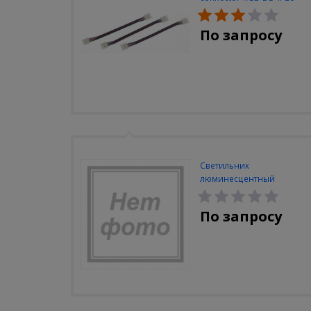
(3шт/уп)
По запросу
Светильник
люминесцентный
Navigator NEL-A2-E130-T4-
840/WH
По запросу