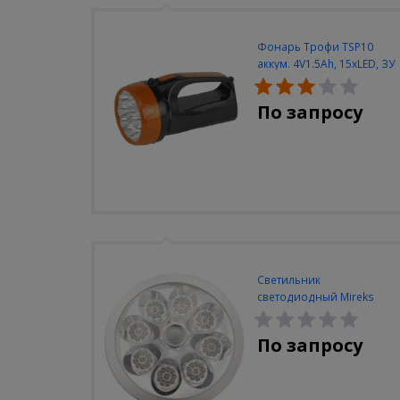
Фонарь Трофи TSP10
аккум. 4V1.5Ah, 15xLED, ЗУ
вилка 220V
По запросу
Светильник
светодиодный Mireks
С-310-80-S (5W/4000-
5000K/500lm/датчик
По запросу
движения)