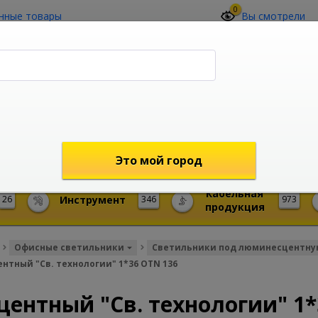
0
нные товары
Вы смотрели
О компании
Контакты
(4212) 73-60-42
Звоните с 09-00 до 19-00 (Хабаровск)
с 02-00 до 12-00 (МСК)
shop@mireks.ru
Это мой город
Кабельная
26
Инструмент
346
973
продукция
Офисные светильники
Светильники под люминесцентну
тный "Св. технологии" 1*36 OTN 136
ентный "Св. технологии" 1*