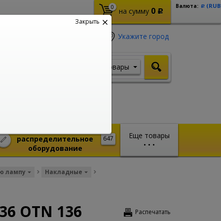
(RUB
Валюта:
0
Р
0
на сумму
Р
Закрыть
Укажите город
Товары
Я ищу, например,
Шуруповерт
Монтажное и
Еще товары
распределительное
647
•
•
•
оборудование
ю лампу
Накладные
36 OTN 136
Распечатать