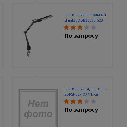
Светильник настольный
Elmakst DL-B2003C G23
черный струбцина
По запросу
Светильник садовый Эра
SL-RSN32-FOX "Лиса"
солн.бат, полистоун,
цветной, 32 см
По запросу