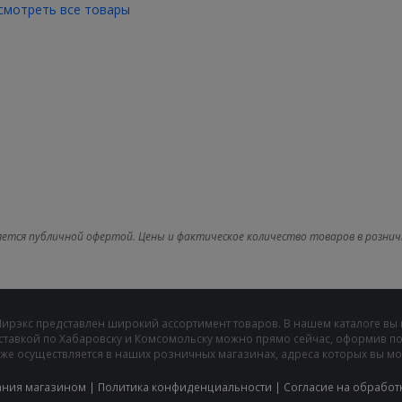
смотреть все товары
яется публичной офертой. Цены и фактическое количество товаров в рознич
Мирэкс представлен широкий ассортимент товаров. В нашем каталоге вы
ставкой по Хабаровску и Комсомольску можно прямо сейчас, оформив пок
же осуществляется в наших розничных магазинах, адреса которых вы може
ания магазином
|
Политика конфиденциальности
|
Cогласие на обработ