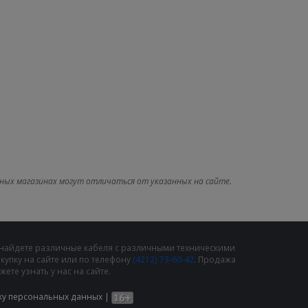
ных магазинах могут отличаться от указанных на сайте.
 найдете различные кабеля с различными техническими
упку на сайте или по телефону
(4212) 73-60-42
. Продажа
те узнать у нас на сайте.
ку персональных данных
|