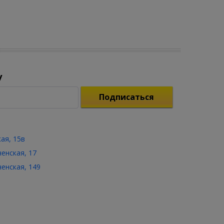
у
Подписаться
кая, 15в
ченская, 17
ченская, 149