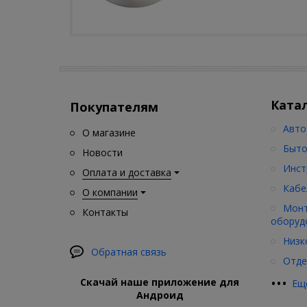
Ката
Покупателям
Авто
О магазине
Быто
Новости
Инст
Оплата и доставка
Кабе
О компании
Монт
Контакты
оборуд
Низк
Обратная связь
Отде
•
•
•
Скачай наше приложение для
Ещ
Андроид