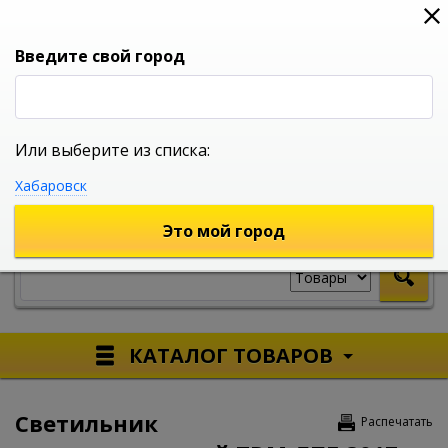
0
0
0
Вход
Введите свой город
Или выберите из списка:
УНИВЕРСАЛЬНЫЙ ИНТЕРНЕТ МАГАЗИН
Хабаровск
УКАЖИТЕ ГОРОД
Это мой город
КАТАЛОГ ТОВАРОВ
Светильник
Распечатать