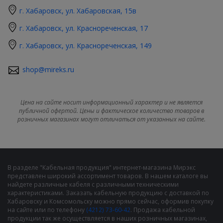
г. Хабаровск, ул. Хабаровская, 15в
г. Хабаровск, ул. Краснореченская, 17
г. Хабаровск, ул. Краснореченская, 149
shop@mireks.ru
Цена на сайте носит информационный характер и не является
публичной офертой. Цены и фактическое количество товаров в
розничных магазинах могут отличаться от указанных на сайте.
В разделе "Кабельная продукция" интернет-магазина Мирэкс
представлен широкий ассортимент товаров. В нашем каталоге вы
найдете различные кабеля с различными техническими
характеристиками. Заказать кабельную продукцию с доставкой по
Хабаровску и Комсомольску можно прямо сейчас, оформив покупку
на сайте или по телефону
(4212) 73-60-42
. Продажа кабельной
продукции так же осуществляется в наших розничных магазинах,