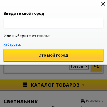
0
0
0
Вход
Введите свой город
Или выберите из списка:
УНИВЕРСАЛЬНЫЙ ИНТЕРНЕТ МАГАЗИН
Хабаровск
УКАЖИТЕ ГОРОД
Это мой город
КАТАЛОГ ТОВАРОВ
Светильник
Распечатать