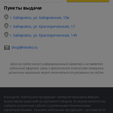
Пункты выдачи
г. Хабаровск, ул. Хабаровская, 15в
г. Хабаровск, ул. Краснореченская, 17
г. Хабаровск, ул. Краснореченская, 149
shop@mireks.ru
Цена на сайте носит информационный характер и не является
публичной офертой. Цены и фактическое количество товаров в
розничных магазинах могут отличаться от указанных на сайте.
В разделе "Кабельная продукция" интернет-магазина Мирэкс
представлен широкий ассортимент товаров. В нашем каталоге вы
найдете различные кабеля с различными техническими
характеристиками. Заказать кабельную продукцию с доставкой по