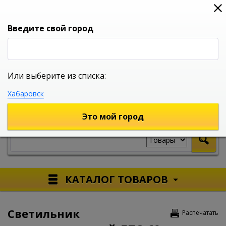
0
0
0
Вход
Введите свой город
Или выберите из списка:
УНИВЕРСАЛЬНЫЙ ИНТЕРНЕТ МАГАЗИН
Хабаровск
УКАЖИТЕ ГОРОД
Это мой город
КАТАЛОГ ТОВАРОВ
Светильник
Распечатать