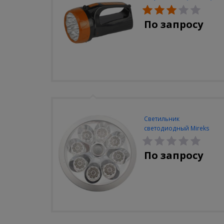
вилка 220V
По запросу
Светильник
светодиодный Mireks
С-310-80-S (5W/4000-
5000K/500lm/датчик
По запросу
движения)