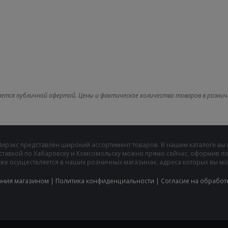
яется публичной офертой. Цены и фактическое количество товаров в рознич
Мирэкс представлен широкий ассортимент товаров. В нашем каталоге вы
ставкой по Хабаровску и Комсомольску можно прямо сейчас, оформив пок
же осуществляется в наших розничных магазинах, адреса которых вы може
ания магазином
|
Политика конфиденциальности
|
Cогласие на обработ