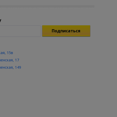
у
Подписаться
кая, 15в
ченская, 17
ченская, 149