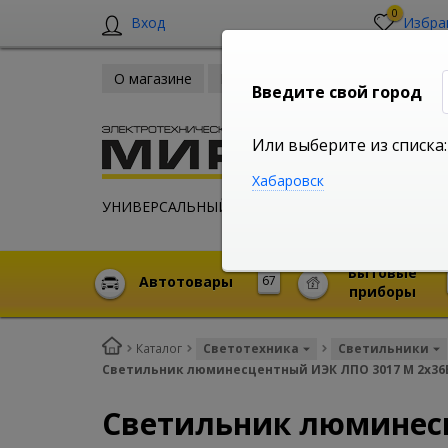
0
Вход
Избра
О магазине
Новости
Оплата и доставка
Введите свой город
Или выберите из списка:
Хабаровск
УНИВЕРСАЛЬНЫЙ ИНТЕРНЕТ МАГАЗИН
Бытовые
Автотовары
67
приборы
Каталог
Светотехника
Светильники
Светильник люминесцентный ИЭК ЛПО 3017 М 2х36
Светильник люминесц