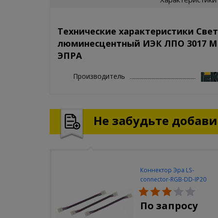
Технические характеристики Све
люминесцентный ИЭК ЛПО 3017 М
ЭПРА
Производитель
Не забудьте добавит
Коннектор Эра LS-
connector-RGB-DD-IP20
(3шт/уп)
По запросу