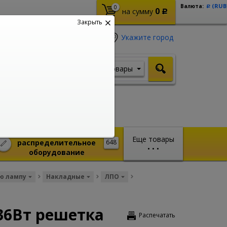
(RUB
Валюта:
0
Р
0
на сумму
Р
Закрыть
Укажите город
Товары
Я ищу, например,
Кабель ВВГ
Монтажное и
Еще товары
распределительное
648
•
•
•
оборудование
ю лампу
Накладные
ЛПО
36Вт решетка
Распечатать