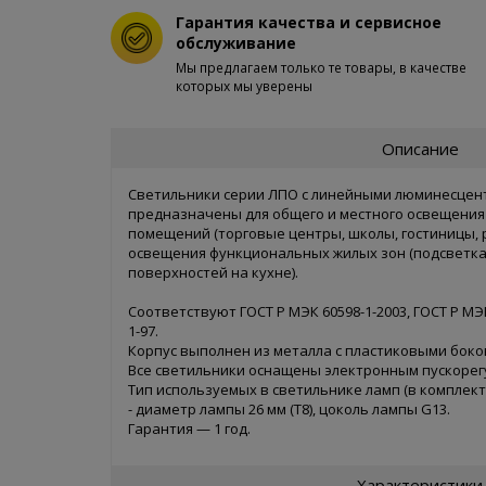
Гарантия качества и сервисное
обслуживание
Мы предлагаем только те товары, в качестве
которых мы уверены
Описание
Светильники серии ЛПО с линейными люминесце
предназначены для общего и местного освещения
помещений (торговые центры, школы, гостиницы, р
освещения функциональных жилых зон (подсветка 
поверхностей на кухне).
Соответствуют ГОСТ Р МЭК 60598-1-2003, ГОСТ Р МЭК 
1-97.
Корпус выполнен из металла с пластиковыми бок
Все светильники оснащены электронным пускорег
Тип используемых в светильнике ламп (в комплект 
- диаметр лампы 26 мм (T8), цоколь лампы G13.
Гарантия — 1 год.
Характеристики