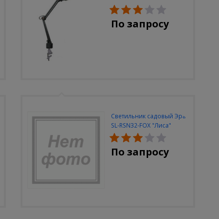
черный струбцина
По запросу
Светильник садовый Эра
SL-RSN32-FOX "Лиса"
солн.бат, полистоун,
цветной, 32 см
По запросу