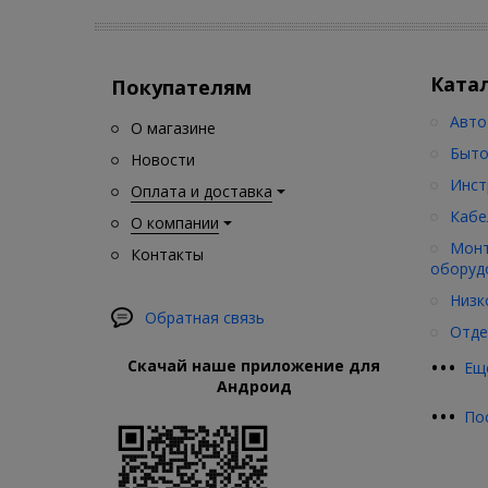
Ката
Покупателям
Авто
О магазине
Быто
Новости
Инст
Оплата и доставка
Кабе
О компании
Монт
Контакты
оборуд
Низк
Обратная связь
Отде
•
•
•
Скачай наше приложение для
Ещ
Андроид
•
•
•
По