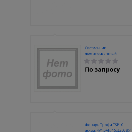
Светильник
люминесцентный
Navigator NEL-A2-E130-T4-
840/WH
По запросу
Фонарь Трофи TSP10
аккум. 4V1.5Ah, 15xLED, ЗУ