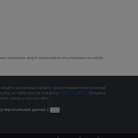
ных магазинах могут отличаться от указанных на сайте.
 найдете различные кабеля с различными техническими
упку на сайте или по телефону
(4212) 73-60-42
. Продажа
те узнать у нас на сайте.
ку персональных данных
|