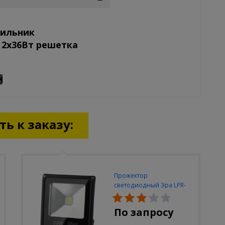
тильник
 2х36Вт решетка
ь к заказу:
Прожектор
светодиодный Эра LPR-
30W-6500K-M
По запросу