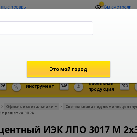
0
нные товары
Вы смотрели
О компании
Контакты
(4212) 73-60-42
Звоните с 09-00 до 19-00 (Хабаровск)
с 02-00 до 12-00 (МСК)
shop@mireks.ru
Это мой город
Кабельная
26
Инструмент
346
970
продукция
Офисные светильники
Светильники под люминесцентну
Вт решетка ЭПРА
ентный ИЭК ЛПО 3017 М 2х