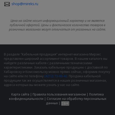
shop@mireks.ru
Цена на сайте носит информационный характер и не является
публичной офертой. Цены и фактическое количество товаров в
розничных магазинах могут отличаться от указанных на сайте.
В разделе "Кабельная продукция" интернет-магазина Мирэкс
представлен широкий ассортимент товаров. В нашем каталоге вы
найдете различные кабеля с различными техническими
характеристиками. Заказать кабельную продукцию с доставкой по
Хабаровску и Комсомольску можно прямо сейчас, оформив покупку
на сайте или по телефону
(4212) 73-60-42
. Продажа кабельной
продукции так же осуществляется в наших розничных магазинах,
адреса которых вы можете узнать у нас на сайте.
Карта сайта
|
Правила пользования магазином
|
Политика
конфиденциальности
|
Cогласие на обработку персональных
данных
|