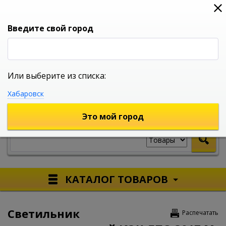
0
0
0
Вход
Введите свой город
Или выберите из списка:
УНИВЕРСАЛЬНЫЙ ИНТЕРНЕТ МАГАЗИН
Хабаровск
УКАЖИТЕ ГОРОД
Это мой город
КАТАЛОГ ТОВАРОВ
Светильник
Распечатать