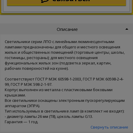
Описание
Светильники серии ЛПО с линейными люминесцентными
лампами предназначены для общего и местного освещения
жилых и общественных помещений (торговые центры, школы,
гостиницы, рестораны); для местного освещения
функциональных жилых зон (подсветка зеркал, картин,
рабочих поверхностей на кухне).
Соответствуют ГОСТ Р МЭК 60598-1-2003, ГОСТ Р МЭК 60598-2-4-
99, ГОСТ Р МЭК 598-2-1-97.
Корпус выполнен из металла с пластиковыми боковыми
крышками.
Все светильники оснащены электронным пускорегулирующим
аппаратом (ЭПРА).
Тип используемых в светильнике ламп (в комплект не входят):
- диаметр лампы 26 мм (T8), цоколь лампы G13.
Гарантия — 1 год.
Свернуть описание