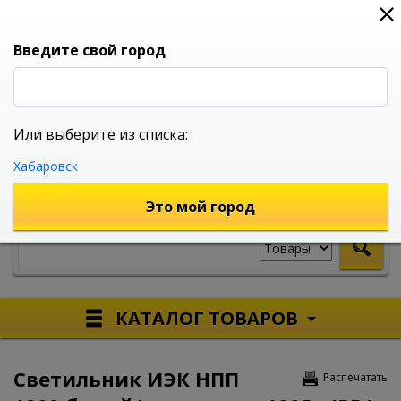
0
0
0
Вход
Введите свой город
Или выберите из списка:
УНИВЕРСАЛЬНЫЙ ИНТЕРНЕТ МАГАЗИН
Хабаровск
УКАЖИТЕ ГОРОД
Это мой город
КАТАЛОГ ТОВАРОВ
Светильник ИЭК НПП
Распечатать