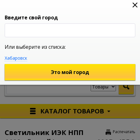
0
0
0
Вход
Введите свой город
Или выберите из списка:
УНИВЕРСАЛЬНЫЙ ИНТЕРНЕТ МАГАЗИН
Хабаровск
УКАЖИТЕ ГОРОД
Это мой город
КАТАЛОГ ТОВАРОВ
Светильник ИЭК НПП
Распечатать