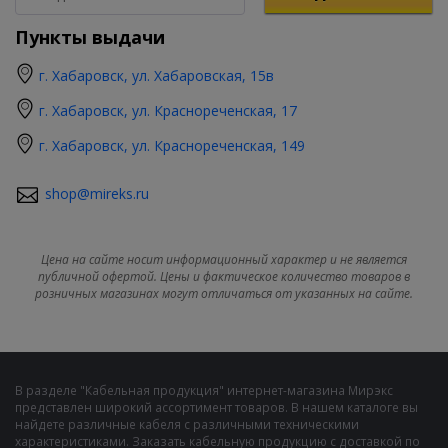
Пункты выдачи
г. Хабаровск, ул. Хабаровская, 15в
г. Хабаровск, ул. Краснореченская, 17
г. Хабаровск, ул. Краснореченская, 149
shop@mireks.ru
Цена на сайте носит информационный характер и не является
публичной офертой. Цены и фактическое количество товаров в
розничных магазинах могут отличаться от указанных на сайте.
В разделе "Кабельная продукция" интернет-магазина Мирэкс
представлен широкий ассортимент товаров. В нашем каталоге вы
найдете различные кабеля с различными техническими
характеристиками. Заказать кабельную продукцию с доставкой по