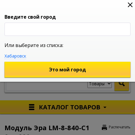
0
0
0
Вход
Введите свой город
Или выберите из списка:
УНИВЕРСАЛЬНЫЙ ИНТЕРНЕТ МАГАЗИН
Хабаровск
УКАЖИТЕ ГОРОД
Это мой город
КАТАЛОГ ТОВАРОВ
Модуль Эра LM-8-840-C1
Распечатать