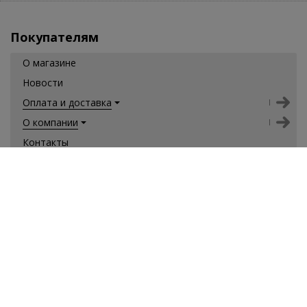
Покупателям
О магазине
Новости
Оплата и доставка
О компании
Контакты
Обратная связь
Скачай наше приложение для Андроид