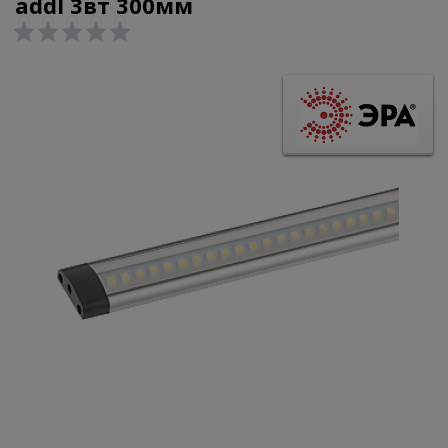
addl 3вт 300мм