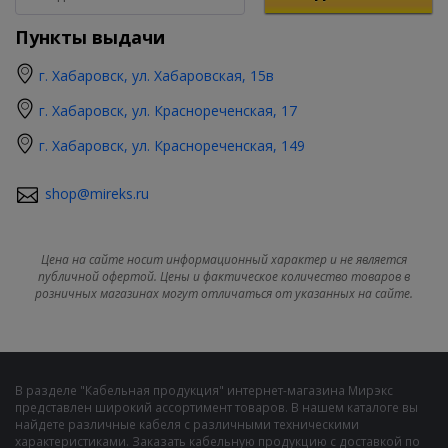
Пункты выдачи
г. Хабаровск, ул. Хабаровская, 15в
г. Хабаровск, ул. Краснореченская, 17
г. Хабаровск, ул. Краснореченская, 149
shop@mireks.ru
Цена на сайте носит информационный характер и не является
публичной офертой. Цены и фактическое количество товаров в
розничных магазинах могут отличаться от указанных на сайте.
В разделе "Кабельная продукция" интернет-магазина Мирэкс
представлен широкий ассортимент товаров. В нашем каталоге вы
найдете различные кабеля с различными техническими
характеристиками. Заказать кабельную продукцию с доставкой по