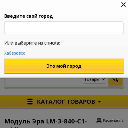
0
0
0
Вход
Введите свой город
Или выберите из списка:
УНИВЕРСАЛЬНЫЙ ИНТЕРНЕТ МАГАЗИН
Хабаровск
УКАЖИТЕ ГОРОД
Это мой город
КАТАЛОГ ТОВАРОВ
Модуль Эра LM-3-840-C1-
Распечатать