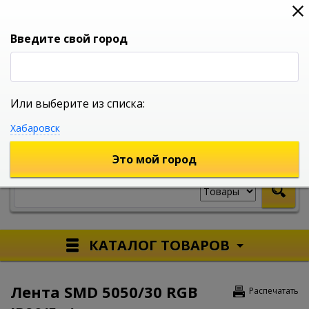
0
0
0
Вход
Введите свой город
Или выберите из списка:
УНИВЕРСАЛЬНЫЙ ИНТЕРНЕТ МАГАЗИН
Хабаровск
УКАЖИТЕ ГОРОД
Это мой город
КАТАЛОГ ТОВАРОВ
Лента SMD 5050/30 RGB
Распечатать