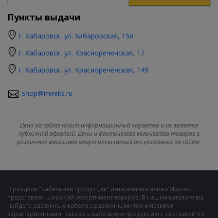
Пункты выдачи
г. Хабаровск, ул. Хабаровская, 15в
г. Хабаровск, ул. Краснореченская, 17
г. Хабаровск, ул. Краснореченская, 149
shop@mireks.ru
Цена на сайте носит информационный характер и не является
публичной офертой. Цены и фактическое количество товаров в
розничных магазинах могут отличаться от указанных на сайте.
В разделе "Кабельная продукция" интернет-магазина Мирэкс
представлен широкий ассортимент товаров. В нашем каталоге вы
найдете различные кабеля с различными техническими
характеристиками. Заказать кабельную продукцию с доставкой по