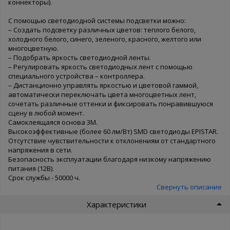
коннекторы).
С помощью светодиодной системы подсветки можно:
– Создать подсветку различных цветов: теплого белого,
холодного белого, синего, зеленого, красного, желтого или
многоцветную.
– Подобрать яркость светодиодной ленты.
– Регулировать яркость светодиодных лент с помощью
специального устройства – контроллера.
– Дистанционно управлять яркостью и цветовой гаммой,
автоматически переключать цвета многоцветных лент,
сочетать различные оттенки и фиксировать понравившуюся
сцену в любой момент.
Самоклеящаяся основа 3М.
Высокоэффективные (более 60 лм/Вт) SMD светодиоды EPISTAR.
Отсутствие чувствительности к отклонениям от стандартного
напряжения в сети.
Безопасность эксплуатации благодаря низкому напряжению
питания (12В).
Срок службы - 50000 ч.
Свернуть описание
Характеристики