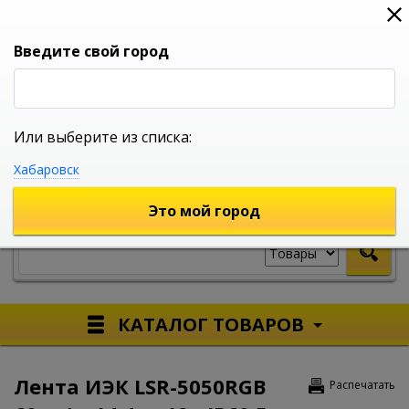
0
0
0
Вход
Введите свой город
Или выберите из списка:
УНИВЕРСАЛЬНЫЙ ИНТЕРНЕТ МАГАЗИН
Хабаровск
УКАЖИТЕ ГОРОД
Это мой город
КАТАЛОГ ТОВАРОВ
Лента ИЭК LSR-5050RGB
Распечатать