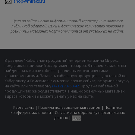
shop@mireks.ru
Цена на сайте носит информационный характер и не является
публичной офертой. Цены и фактическое количество товаров в
розничных магазинах могут отличаться от указанных на сайте.
В разделе "Кабельная продукция" интернет-магазина Мирэкс
представлен широкий ассортимент товаров. В нашем каталоге вы
найдете различные кабеля с различными техническими
характеристиками. Заказать кабельную продукцию с доставкой по
Хабаровску и Комсомольску можно прямо сейчас, оформив покупку
на сайте или по телефону
(4212) 73-60-42
. Продажа кабельной
продукции так же осуществляется в наших розничных магазинах,
адреса которых вы можете узнать у нас на сайте.
Карта сайта
|
Правила пользования магазином
|
Политика
конфиденциальности
|
Cогласие на обработку персональных
данных
|