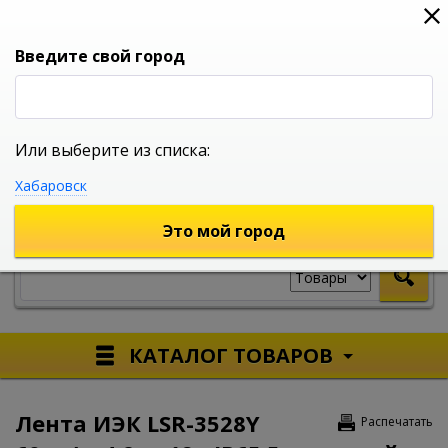
0
0
0
Вход
Введите свой город
Или выберите из списка:
УНИВЕРСАЛЬНЫЙ ИНТЕРНЕТ МАГАЗИН
Хабаровск
УКАЖИТЕ ГОРОД
Это мой город
КАТАЛОГ ТОВАРОВ
Лента ИЭК LSR-3528Y
Распечатать