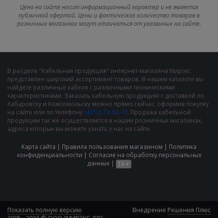
Цена на сайте носит информационный характер и не является
публичной офертой. Цены и фактическое количество товаров в
розничных магазинах могут отличаться от указанных на сайте.
В разделе "Кабельная продукция" интернет-магазина Мирэкс
представлен широкий ассортимент товаров. В нашем каталоге вы
найдете различные кабеля с различными техническими
характеристиками. Заказать кабельную продукцию с доставкой по
Хабаровску и Комсомольску можно прямо сейчас, оформив покупку
на сайте или по телефону
(4212) 73-60-42
. Продажа кабельной
продукции так же осуществляется в наших розничных магазинах,
адреса которых вы можете узнать у нас на сайте.
Карта сайта
|
Правила пользования магазином
|
Политика
конфиденциальности
|
Cогласие на обработку персональных
данных
|
Показать полную версию
Внедрение
Решения Плюс