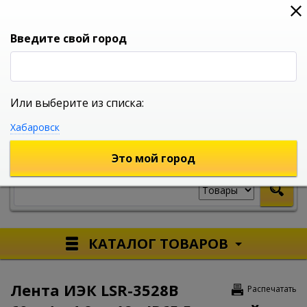
0
0
0
Вход
Введите свой город
Или выберите из списка:
УНИВЕРСАЛЬНЫЙ ИНТЕРНЕТ МАГАЗИН
Хабаровск
УКАЖИТЕ ГОРОД
Это мой город
КАТАЛОГ ТОВАРОВ
Лента ИЭК LSR-3528B
Распечатать