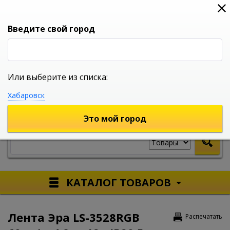
0
0
0
Вход
Введите свой город
Или выберите из списка:
УНИВЕРСАЛЬНЫЙ ИНТЕРНЕТ МАГАЗИН
Хабаровск
УКАЖИТЕ ГОРОД
Это мой город
КАТАЛОГ ТОВАРОВ
Лента Эра LS-3528RGB
Распечатать