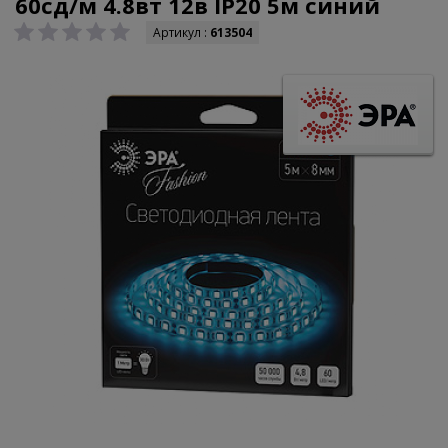
60сд/м 4.8вт 12в IP20 5м синий
Артикул :
613504