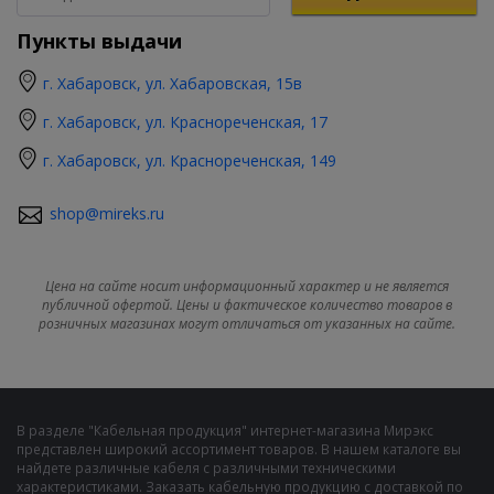
Пункты выдачи
г. Хабаровск, ул. Хабаровская, 15в
г. Хабаровск, ул. Краснореченская, 17
г. Хабаровск, ул. Краснореченская, 149
shop@mireks.ru
Цена на сайте носит информационный характер и не является
публичной офертой. Цены и фактическое количество товаров в
розничных магазинах могут отличаться от указанных на сайте.
В разделе "Кабельная продукция" интернет-магазина Мирэкс
представлен широкий ассортимент товаров. В нашем каталоге вы
найдете различные кабеля с различными техническими
характеристиками. Заказать кабельную продукцию с доставкой по