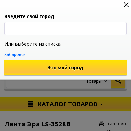
0
0
0
Вход
Введите свой город
Или выберите из списка:
УНИВЕРСАЛЬНЫЙ ИНТЕРНЕТ МАГАЗИН
Хабаровск
УКАЖИТЕ ГОРОД
Это мой город
КАТАЛОГ ТОВАРОВ
Лента Эра LS-3528B
Распечатать