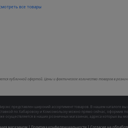
смотреть все товары
яется публичной офертой. Цены и фактическое количество товаров в рознич
Мирэкс представлен широкий ассортимент товаров. В нашем каталоге вы
ставкой по Хабаровску и Комсомольску можно прямо сейчас, оформив пок
же осуществляется в наших розничных магазинах, адреса которых вы може
ания магазином
|
Политика конфиденциальности
|
Cогласие на обработ