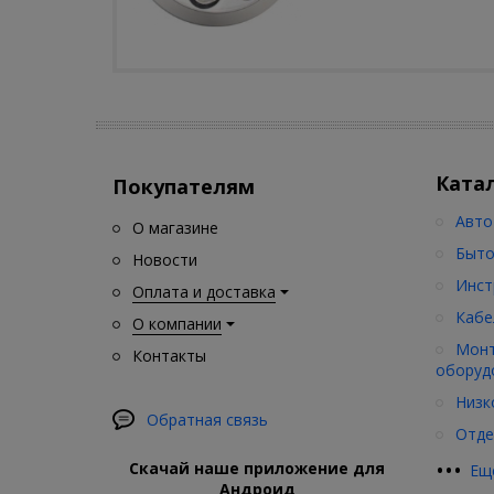
Ката
Покупателям
Авто
О магазине
Быто
Новости
Инст
Оплата и доставка
Кабе
О компании
Монт
Контакты
оборуд
Низк
Обратная связь
Отде
•
•
•
Скачай наше приложение для
Ещ
Андроид