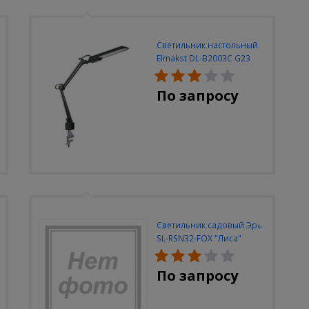
Светильник настольный
Elmakst DL-B2003C G23
черный струбцина
По запросу
Светильник садовый Эра
SL-RSN32-FOX "Лиса"
солн.бат, полистоун,
цветной, 32 см
По запросу