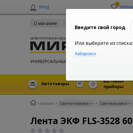
0
Вход
Избра
О магазине
Новости
Оплата и доставка
Введите свой город
Или выберите из списка:
Хабаровск
УНИВЕРСАЛЬНЫЙ ИНТЕРНЕТ МАГАЗИН
Бытовые
Автотовары
67
приборы
Каталог
Светотехника
Светильники
Лента ЭКФ FLS-3528 60