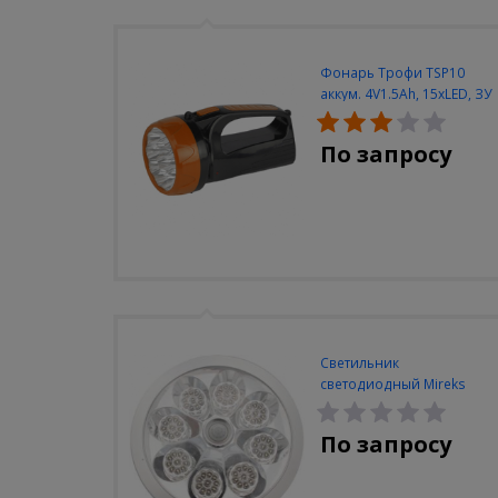
Фонарь Трофи TSP10
аккум. 4V1.5Ah, 15xLED, ЗУ
вилка 220V
По запросу
Светильник
светодиодный Mireks
С-310-80-S (5W/4000-
5000K/500lm/датчик
По запросу
движения)