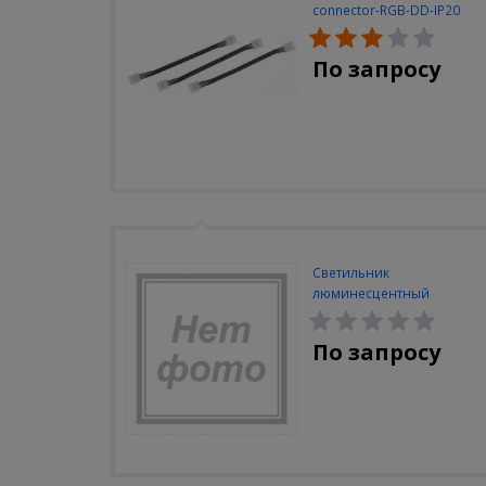
connector-RGB-DD-IP20
(3шт/уп)
По запросу
Светильник
люминесцентный
Navigator NEL-A2-E130-T4-
840/WH
По запросу