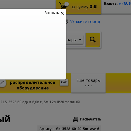
(RUB
Валюта:
0
Р
0
на сумму
Р
Закрыть
Укажите город
Товары
Я ищу, например,
Кабель ВВГ
Монтажное и
Еще товары
распределительное
648
•
•
•
оборудование
FLS-3528 60 сд/м 6,0вт, 5м 12в IP20 теплый
лый
Распечатать
Артикул :
fls-3528-60-20-5m-ww-6