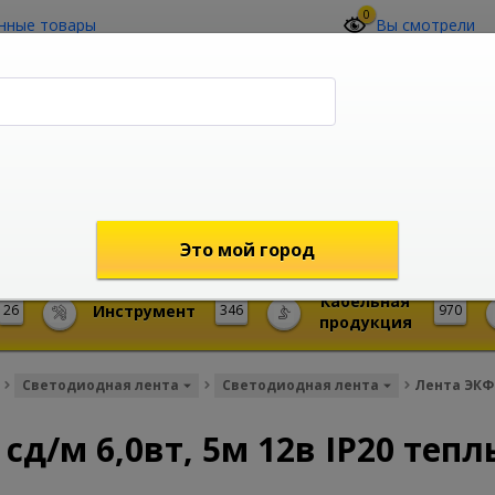
0
нные товары
Вы смотрели
О компании
Контакты
(4212) 73-60-42
Звоните с 09-00 до 19-00 (Хабаровск)
с 02-00 до 12-00 (МСК)
shop@mireks.ru
Это мой город
Кабельная
26
Инструмент
346
970
продукция
Светодиодная лента
Светодиодная лента
Лента ЭКФ 
 сд/м 6,0вт, 5м 12в IP20 теп