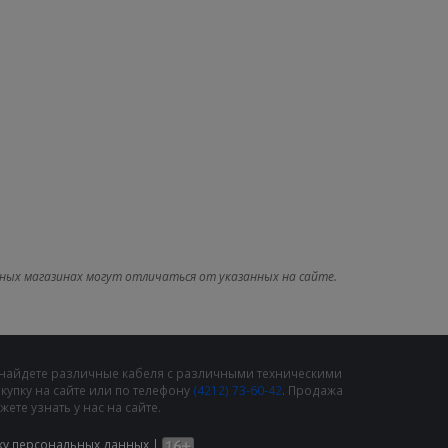
ных магазинах могут отличаться от указанных на сайте.
 найдете различные кабеля с различными техническими
упку на сайте или по телефону
(4212) 73-60-42
. Продажа
те узнать у нас на сайте.
ку персональных данных
|