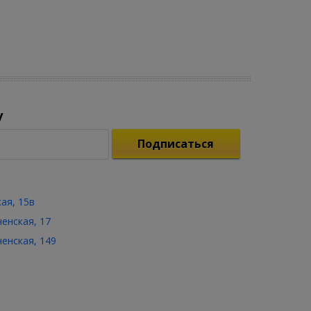
у
Подписаться
кая, 15в
ченская, 17
ченская, 149