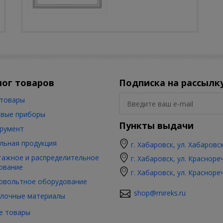
лог товаров
Подписка на рассылк
товары
вые приборы
Пункты выдачи
румент
льная продукция
г. Хабаровск, ул. Хабаровс
ажное и распределительное
г. Хабаровск, ул. Красноре
ование
г. Хабаровск, ул. Красноре
овольтное оборудование
shop@mireks.ru
лочные материалы
е товары