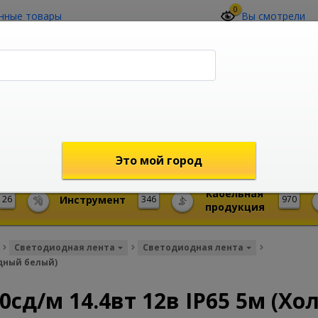
0
нные товары
Вы смотрели
О компании
Контакты
(4212) 73-60-42
Звоните с 09-00 до 19-00 (Хабаровск)
с 02-00 до 12-00 (МСК)
shop@mireks.ru
Это мой город
Кабельная
26
Инструмент
346
970
продукция
Светодиодная лента
Светодиодная лента
одный белый)
0сд/м 14.4вт 12в IP65 5м (Х