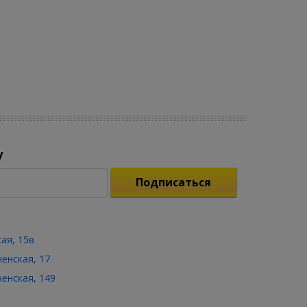
у
Подписаться
кая, 15в
ченская, 17
ченская, 149