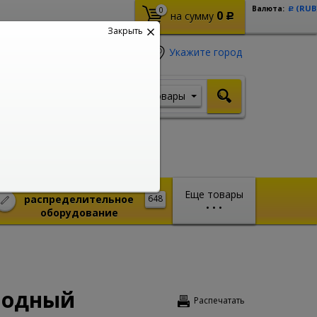
(RUB
Валюта:
0
Р
0
на сумму
Р
Закрыть
Укажите город
Товары
Я ищу, например,
Кабель ВВГ
Монтажное и
Еще товары
распределительное
648
•
•
•
оборудование
олодный
Распечатать