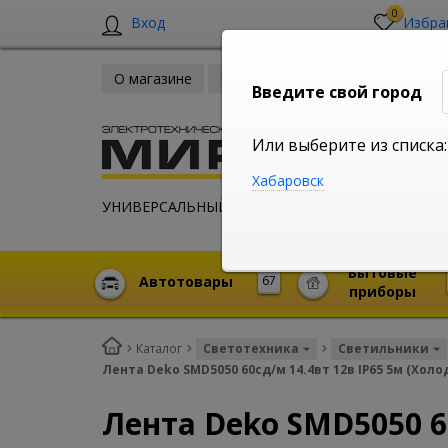
0
Вход
Избра
О магазине
Новости
Оплата и доставка
Введите свой город
Или выберите из списка:
Хабаровск
УНИВЕРСАЛЬНЫЙ ИНТЕРНЕТ МАГАЗИН
Бытовые
Автотовары
67
приборы
Каталог
Светотехника
Светильники
Лента Deko SMD5050 60сд/м 14.4вт 12в IP65 5м (Хол
Лента Deko SMD5050 6