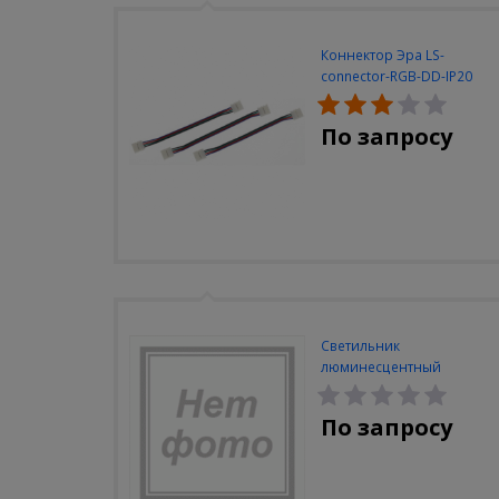
Коннектор Эра LS-
connector-RGB-DD-IP20
(3шт/уп)
По запросу
Светильник
люминесцентный
Navigator NEL-A2-E130-T4-
840/WH
По запросу