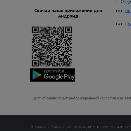
Отде
•
•
•
Скачай наше приложение для
Ещ
Андроид
•
•
•
По
Цена на сайте носит информационный характер и не явл
В разделе "Кабельная продукция" интернет-магазина 