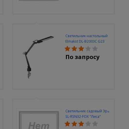
Светильник настольный
Elmakst DL-B2003C G23
черный струбцина
По запросу
Светильник садовый Эра
SL-RSN32-FOX "Лиса"
солн.бат, полистоун,
цветной, 32 см