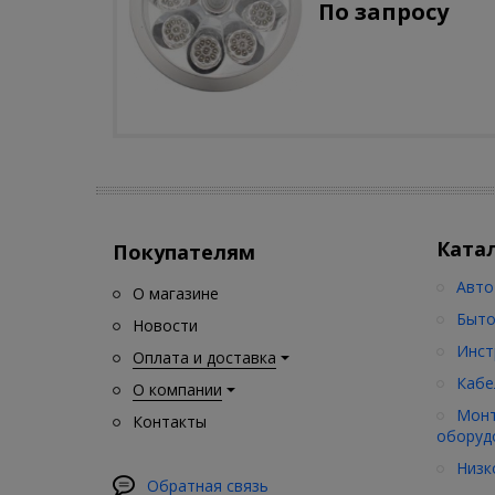
По запросу
движения)
Ката
Покупателям
Авто
О магазине
Быто
Новости
Инст
Оплата и доставка
Кабе
О компании
Монт
Контакты
оборуд
Низк
Обратная связь