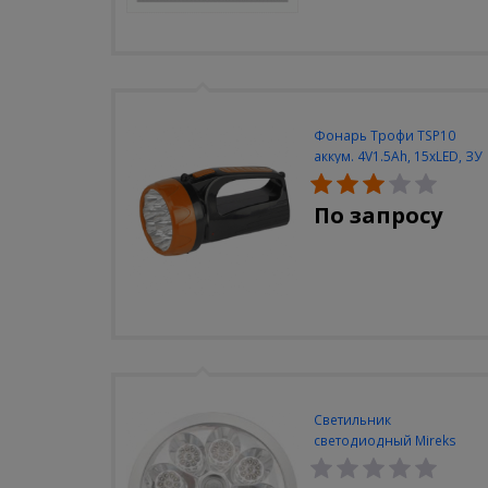
Фонарь Трофи TSP10
аккум. 4V1.5Ah, 15xLED, ЗУ
вилка 220V
По запросу
Светильник
светодиодный Mireks
С-310-80-S (5W/4000-
5000K/500lm/датчик