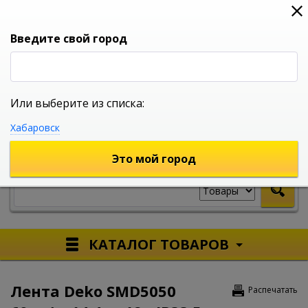
0
0
0
Вход
Введите свой город
Или выберите из списка:
УНИВЕРСАЛЬНЫЙ ИНТЕРНЕТ МАГАЗИН
Хабаровск
УКАЖИТЕ ГОРОД
Это мой город
КАТАЛОГ ТОВАРОВ
Лента Deko SMD5050
Распечатать