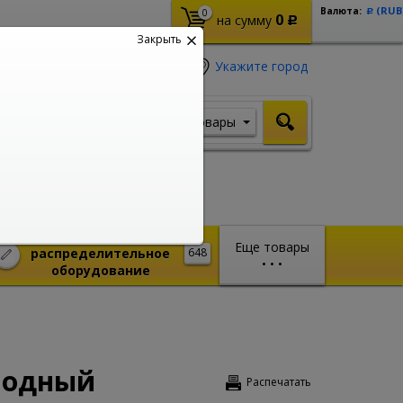
(RUB
Валюта:
0
Р
0
на сумму
Р
Закрыть
Укажите город
Товары
Я ищу, например,
Стабилизатор
Монтажное и
Еще товары
распределительное
648
•
•
•
оборудование
олодный
Распечатать