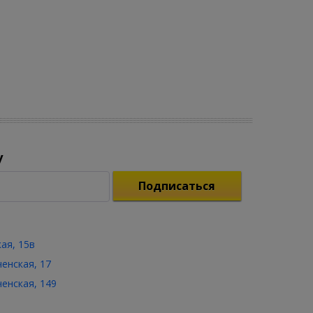
у
Подписаться
кая, 15в
ченская, 17
ченская, 149