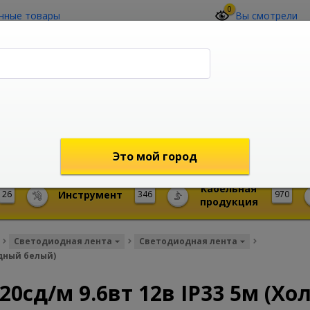
0
нные товары
Вы смотрели
О компании
Контакты
(4212) 73-60-42
Звоните с 09-00 до 19-00 (Хабаровск)
с 02-00 до 12-00 (МСК)
shop@mireks.ru
Это мой город
Кабельная
26
Инструмент
346
970
продукция
Светодиодная лента
Светодиодная лента
одный белый)
20сд/м 9.6вт 12в IP33 5м (Х