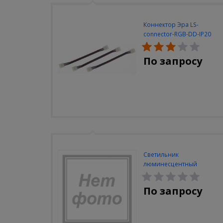
Коннектор Эра LS-
connector-RGB-DD-IP20
(3шт/уп)
По запросу
Светильник
люминесцентный
Navigator NEL-A2-E130-T4-
840/WH
По запросу