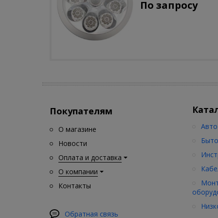
По запросу
движения)
Ката
Покупателям
Авто
О магазине
Быто
Новости
Инст
Оплата и доставка
Кабе
О компании
Монт
Контакты
оборуд
Низк
Обратная связь