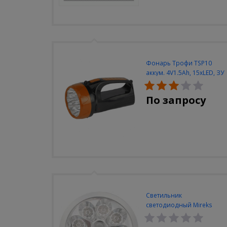
Фонарь Трофи TSP10
аккум. 4V1.5Ah, 15xLED, ЗУ
вилка 220V
По запросу
Светильник
светодиодный Mireks
С-310-80-S (5W/4000-
5000K/500lm/датчик