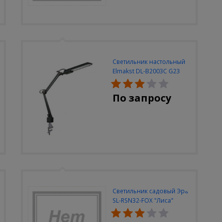
Светильник настольный
Elmakst DL-B2003C G23
черный струбцина
По запросу
Светильник садовый Эра
SL-RSN32-FOX "Лиса"
солн.бат, полистоун,
цветной, 32 см