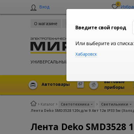
0
Вход
Избра
О магазине
Новости
Оплата и доставка
Введите свой город
Или выберите из списка:
Хабаровск
УНИВЕРСАЛЬНЫЙ ИНТЕРНЕТ МАГАЗИН
Бытовые
Автотовары
67
приборы
Каталог
Светотехника
Светильники
Лента Deko SMD3528 120сд/м 9.6вт 12в IP33 5м (Хол
Лента Deko SMD3528 1