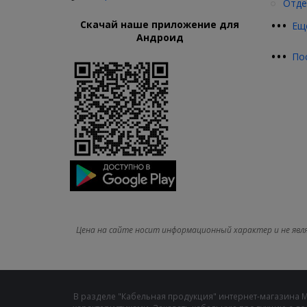
Отде
•
•
•
Скачай наше приложение для
Ещ
Андроид
•
•
•
По
Цена на сайте носит информационный характер и не явл
В разделе "Кабельная продукция" интернет-магазина 