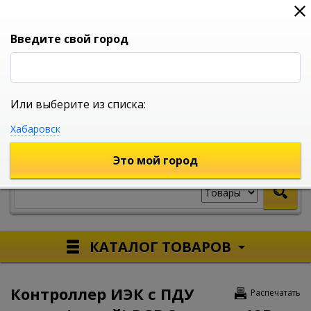
0
0
0
Вход
Введите свой город
Или выберите из списка:
УНИВЕРСАЛЬНЫЙ ИНТЕРНЕТ МАГАЗИН
Хабаровск
УКАЖИТЕ ГОРОД
Это мой город
КАТАЛОГ ТОВАРОВ
Контроллер ИЭК с ПДУ
Распечатать