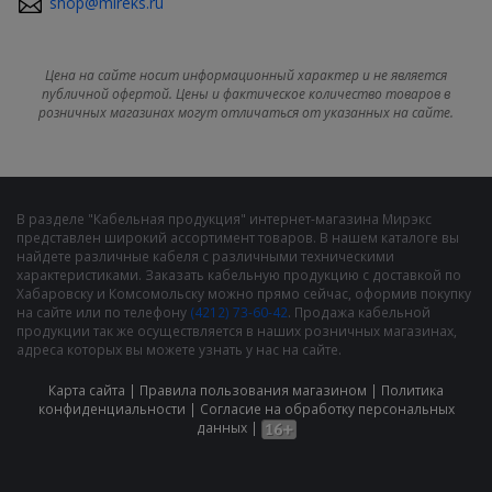
shop@mireks.ru
Цена на сайте носит информационный характер и не является
публичной офертой. Цены и фактическое количество товаров в
розничных магазинах могут отличаться от указанных на сайте.
В разделе "Кабельная продукция" интернет-магазина Мирэкс
представлен широкий ассортимент товаров. В нашем каталоге вы
найдете различные кабеля с различными техническими
характеристиками. Заказать кабельную продукцию с доставкой по
Хабаровску и Комсомольску можно прямо сейчас, оформив покупку
на сайте или по телефону
(4212) 73-60-42
. Продажа кабельной
продукции так же осуществляется в наших розничных магазинах,
адреса которых вы можете узнать у нас на сайте.
Карта сайта
|
Правила пользования магазином
|
Политика
конфиденциальности
|
Cогласие на обработку персональных
данных
|