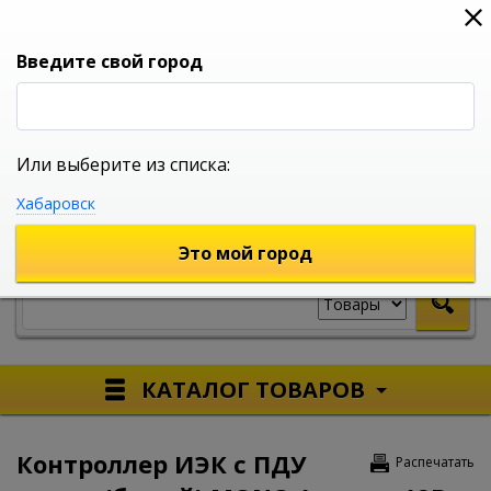
0
0
0
Вход
Введите свой город
Или выберите из списка:
УНИВЕРСАЛЬНЫЙ ИНТЕРНЕТ МАГАЗИН
Хабаровск
УКАЖИТЕ ГОРОД
Это мой город
КАТАЛОГ ТОВАРОВ
Контроллер ИЭК с ПДУ
Распечатать