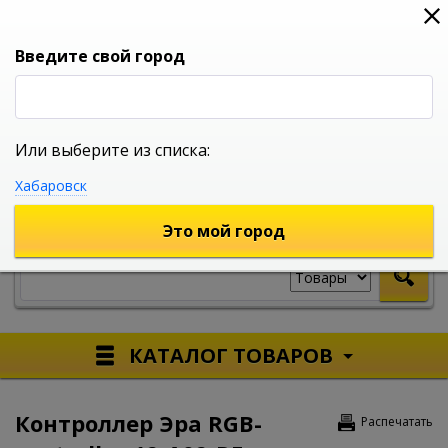
0
0
0
Вход
Введите свой город
Или выберите из списка:
УНИВЕРСАЛЬНЫЙ ИНТЕРНЕТ МАГАЗИН
Хабаровск
УКАЖИТЕ ГОРОД
Это мой город
КАТАЛОГ ТОВАРОВ
Контроллер Эра RGB-
Распечатать