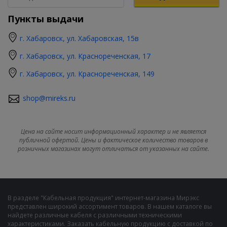
Пункты выдачи
г. Хабаровск, ул. Хабаровская, 15в
г. Хабаровск, ул. Краснореченская, 17
г. Хабаровск, ул. Краснореченская, 149
shop@mireks.ru
Цена на сайте носит информационный характер и не является
публичной офертой. Цены и фактическое количество товаров в
розничных магазинах могут отличаться от указанных на сайте.
В разделе "Кабельная продукция" интернет-магазина Мирэкс
представлен широкий ассортимент товаров. В нашем каталоге вы
найдете различные кабеля с различными техническими
характеристиками. Заказать кабельную продукцию с доставкой по