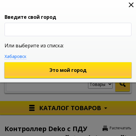
0
0
0
Вход
Введите свой город
Или выберите из списка:
УНИВЕРСАЛЬНЫЙ ИНТЕРНЕТ МАГАЗИН
Хабаровск
УКАЖИТЕ ГОРОД
Это мой город
КАТАЛОГ ТОВАРОВ
Контроллер Deko с ПДУ
Распечатать