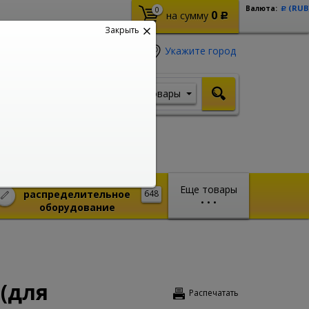
(RUB
Валюта:
0
Р
0
на сумму
Р
Закрыть
Укажите город
Товары
Я ищу, например,
Кабель ВВГ
Монтажное и
Еще товары
распределительное
648
•
•
•
оборудование
 (для
Распечатать