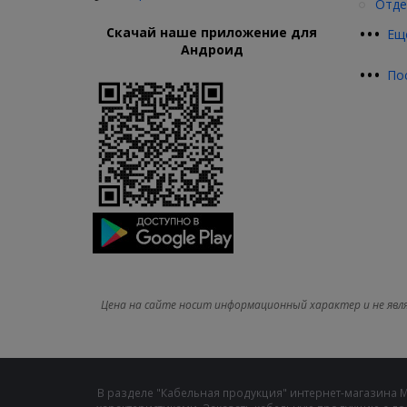
Отде
•
•
•
Скачай наше приложение для
Ещ
Андроид
•
•
•
По
Цена на сайте носит информационный характер и не явл
В разделе "Кабельная продукция" интернет-магазина 