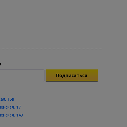
у
Подписаться
кая, 15в
ченская, 17
ченская, 149