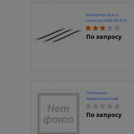
Коннектор Эра LS-
connector-RGB-DD-IP20
(3шт/уп)
По запросу
Светильник
люминесцентный
Navigator NEL-A2-E130-T4-
840/WH
По запросу