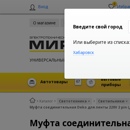
0
Вход
Избра
О магазине
Новости
Оплата и доставка
Введите свой город
Или выберите из списка:
Хабаровск
УНИВЕРСАЛЬНЫЙ ИНТЕРНЕТ МАГАЗИН
Бытовые
Автотовары
67
приборы
Каталог
Светотехника
Светильники
Муфта соединительная Deko для ленты 220V 2 pin 
Муфта соединительная