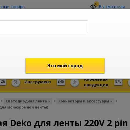
0
нные товары
Вы смотрели
О компании
Контакты
(4212) 73-60-42
Звоните с 09-00 до 19-00 (Хабаровск)
с 02-00 до 12-00 (МСК)
shop@mireks.ru
Это мой город
Кабельная
26
Инструмент
346
970
продукция
Светодиодная лента
Коннекторы и аксессуары
(для монохромной ленты)
 Deko для ленты 220V 2 pin