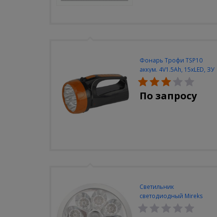
Фонарь Трофи TSP10
аккум. 4V1.5Ah, 15xLED, ЗУ
вилка 220V
По запросу
Светильник
светодиодный Mireks
С-310-80-S (5W/4000-
5000K/500lm/датчик