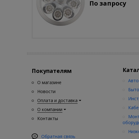
По запросу
движения)
Ката
Покупателям
Авто
О магазине
Быто
Новости
Инст
Оплата и доставка
Кабе
О компании
Монт
Контакты
оборуд
Низк
Обратная связь