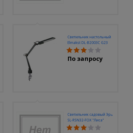
Светильник настольный
Elmakst DL-B2003C G23
черный струбцина
По запросу
Светильник садовый Эра
SL-RSN32-FOX "Лиса"
солн.бат, полистоун,
цветной, 32 см