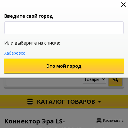
0
0
0
Вход
Введите свой город
Или выберите из списка:
УНИВЕРСАЛЬНЫЙ ИНТЕРНЕТ МАГАЗИН
Хабаровск
УКАЖИТЕ ГОРОД
Это мой город
КАТАЛОГ ТОВАРОВ
Коннектор Эра LS-
Распечатать