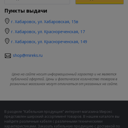
Пункты выдачи
г. Хабаровск, ул. Хабаровская, 15в
г. Хабаровск, ул. Краснореченская, 17
г. Хабаровск, ул. Краснореченская, 149
shop@mireks.ru
Цена на сайте носит информационный характер и не является
публичной офертой. Цены и фактическое количество товаров в
розничных магазинах могут отличаться от указанных на сайте.
В разделе "Кабельная продукция" интернет-магазина Мирэкс
представлен широкий ассортимент товаров. В нашем каталоге вы
найдете различные кабеля с различными техническими
характеристиками. Заказать кабельную продукцию с доставкой по