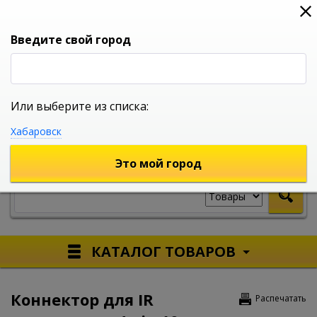
0
0
0
Вход
Введите свой город
Или выберите из списка:
УНИВЕРСАЛЬНЫЙ ИНТЕРНЕТ МАГАЗИН
Хабаровск
УКАЖИТЕ ГОРОД
Это мой город
КАТАЛОГ ТОВАРОВ
Коннектор для IR
Распечатать