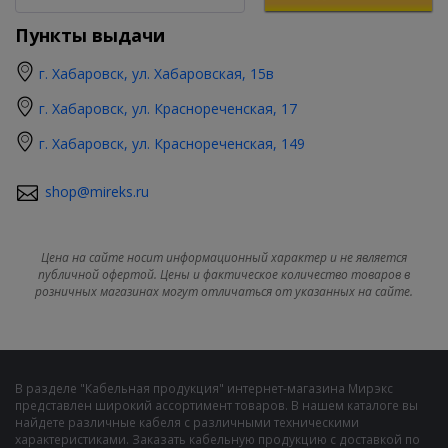
Пункты выдачи
г. Хабаровск, ул. Хабаровская, 15в
г. Хабаровск, ул. Краснореченская, 17
г. Хабаровск, ул. Краснореченская, 149
shop@mireks.ru
Цена на сайте носит информационный характер и не является
публичной офертой. Цены и фактическое количество товаров в
розничных магазинах могут отличаться от указанных на сайте.
В разделе "Кабельная продукция" интернет-магазина Мирэкс
представлен широкий ассортимент товаров. В нашем каталоге вы
найдете различные кабеля с различными техническими
характеристиками. Заказать кабельную продукцию с доставкой по