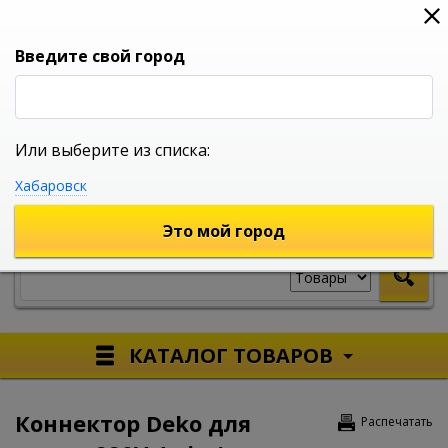
0
0
0
Вход
Введите свой город
Или выберите из списка:
УНИВЕРСАЛЬНЫЙ ИНТЕРНЕТ МАГАЗИН
Хабаровск
УКАЖИТЕ ГОРОД
Это мой город
КАТАЛОГ ТОВАРОВ
Коннектор Deko для
Распечатать