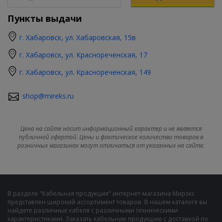
Пункты выдачи
г. Хабаровск, ул. Хабаровская, 15в
г. Хабаровск, ул. Краснореченская, 17
г. Хабаровск, ул. Краснореченская, 149
shop@mireks.ru
Цена на сайте носит информационный характер и не является
публичной офертой. Цены и фактическое количество товаров в
розничных магазинах могут отличаться от указанных на сайте.
В разделе "Кабельная продукция" интернет-магазина Мирэкс
представлен широкий ассортимент товаров. В нашем каталоге вы
найдете различные кабеля с различными техническими
характеристиками. Заказать кабельную продукцию с доставкой по