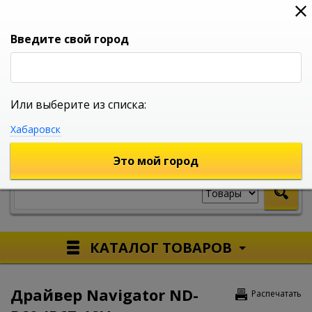
0
0
0
Вход
Введите свой город
Или выберите из списка:
УНИВЕРСАЛЬНЫЙ ИНТЕРНЕТ МАГАЗИН
Хабаровск
УКАЖИТЕ ГОРОД
Это мой город
КАТАЛОГ ТОВАРОВ
Драйвер Navigator ND-
Распечатать