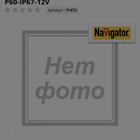
P60-IP67-12V
Артикул :
71472