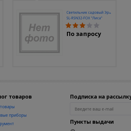
Светильник садовый Эра
SL-RSN32-FOX "Лиса"
солн.бат, полистоун,
цветной, 32 см
По запросу
лог товаров
Подписка на рассылк
товары
вые приборы
Пункты выдачи
румент