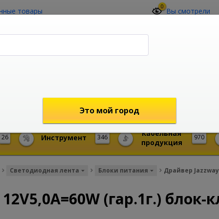
0
нные товары
Вы смотрели
О компании
Контакты
(4212) 73-60-42
Звоните с 09-00 до 19-00 (Хабаровск)
с 02-00 до 12-00 (МСК)
shop@mireks.ru
Это мой город
Кабельная
26
Инструмент
346
970
продукция
Светодиодная лента
Блоки питания
Драйвер Jazzway 
 12V5,0A=60W (гар.1г.) блок