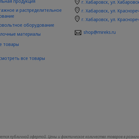
льная продукция
г. Хабаровск, ул. Хабаровс
ажное и распределительное
г. Хабаровск, ул. Красноре
ование
г. Хабаровск, ул. Красноре
овольтное оборудование
shop@mireks.ru
лочные материалы
е товары
смотреть все товары
яется публичной офертой. Цены и фактическое количество товаров в рознич