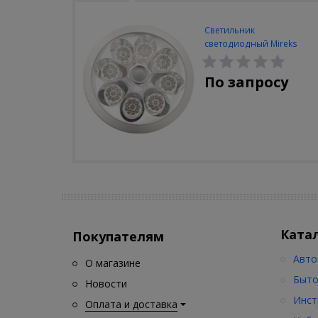
Светильник
светодиодный Mireks
С-310-80-S (5W/4000-
5000K/500lm/датчик
По запросу
движения)
Ката
Покупателям
Авто
О магазине
Быто
Новости
Инст
Оплата и доставка