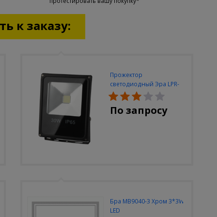
протестировать вашу покупку*
ь к заказу:
Прожектор
светодиодный Эра LPR-
30W-6500K-M
По запросу
Бра MB9040-3 Хром 3*3W
LED