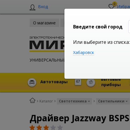
0
Вход
Избра
О магазине
Новости
Оплата и доставка
Введите свой город
Или выберите из списка:
Хабаровск
УНИВЕРСАЛЬНЫЙ ИНТЕРНЕТ МАГАЗИН
Бытовые
Автотовары
67
приборы
Каталог
Светотехника
Светильники
Драйвер Jazzway BSPS