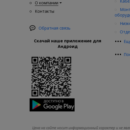
Кабе
О компании
Монт
Контакты
оборуд
Низк
Обратная связь
Отде
•
•
•
Скачай наше приложение для
Ещ
Андроид
•
•
•
По
Цена на сайте носит информационный характер и не явл