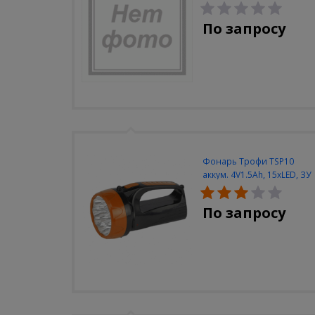
Navigator NEL-A2-E130-T4-
840/WH
По запросу
Фонарь Трофи TSP10
аккум. 4V1.5Ah, 15xLED, ЗУ
вилка 220V
По запросу