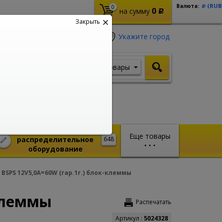
(RUB
Валюта:
0
Р
0
на сумму
Р
Закрыть
Укажите город
Товары
Я ищу, например,
Шуруповерт
Монтажное и
Еще товары
распределительное
648
•
•
•
оборудование
BSPS 12V5,0A=60W (гар.1г.) блок-клеммы
-клеммы
Распечатать
Артикул :
5024328