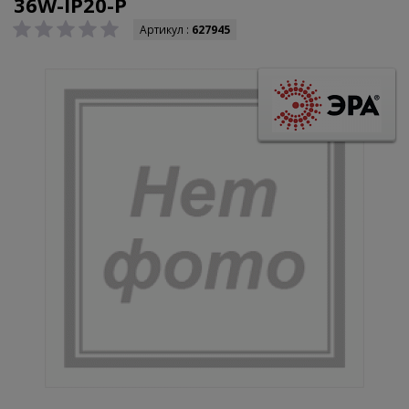
36W-IP20-P
Артикул :
627945