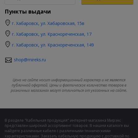
Пункты выдачи
г. Хабаровск, ул. Хабаровская, 15в
г. Хабаровск, ул. Краснореченская, 17
г. Хабаровск, ул. Краснореченская, 149
shop@mireks.ru
Цена на сайте носит информационный характер и не является
публичной офертой. Цены и фактическое количество товаров в
розничных магазинах могут отличаться от указанных на сайте.
В разделе "Кабельная продукция" интернет-магазина Мирэкс
представлен широкий ассортимент товаров. В нашем каталоге вы
найдете различные кабеля с различными техническими
характеристиками. Заказать кабельную продукцию с доставкой по