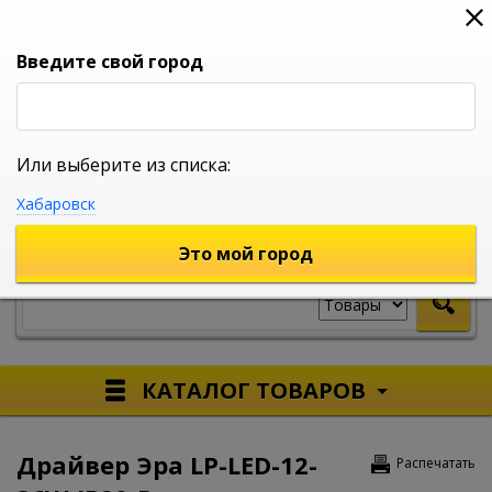
0
0
0
Вход
Введите свой город
Или выберите из списка:
УНИВЕРСАЛЬНЫЙ ИНТЕРНЕТ МАГАЗИН
Хабаровск
УКАЖИТЕ ГОРОД
Это мой город
КАТАЛОГ ТОВАРОВ
Драйвер Эра LP-LED-12-
Распечатать