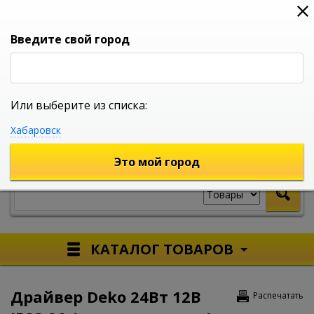
0
0
0
Вход
Введите свой город
Или выберите из списка:
УНИВЕРСАЛЬНЫЙ ИНТЕРНЕТ МАГАЗИН
Хабаровск
УКАЖИТЕ ГОРОД
Это мой город
КАТАЛОГ ТОВАРОВ
Драйвер Deko 24Вт 12В
Распечатать