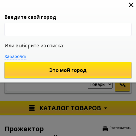
0
0
0
Вход
Введите свой город
Или выберите из списка:
УНИВЕРСАЛЬНЫЙ ИНТЕРНЕТ МАГАЗИН
Хабаровск
УКАЖИТЕ ГОРОД
Это мой город
КАТАЛОГ ТОВАРОВ
Прожектор
Распечатать