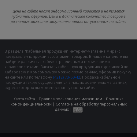
Цена на сайте носит информационный характер и не является
публичной офертой. Цены и фактическое количество товаров в
розничных магазинах могут отличаться от указанных на сайте.
В разделе "Кабельная продукция" интернет-магазина Мирэкс
представлен широкий ассортимент товаров. В нашем каталоге вы
найдете различные кабеля с различными техническими
характеристиками. Заказать кабельную продукцию с доставкой по
Хабаровску и Комсомольску можно прямо сейчас, оформив покупку
на сайте или по телефону
(4212) 73-60-42
. Продажа кабельной
продукции так же осуществляется в наших розничных магазинах,
адреса которых вы можете узнать у нас на сайте.
Карта сайта
|
Правила пользования магазином
|
Политика
конфиденциальности
|
Cогласие на обработку персональных
данных
|