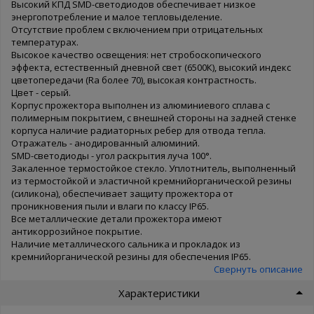
Высокий КПД SMD-светодиодов обеспечивает низкое
энергопотребление и малое тепловыделение.
Отсутствие проблем с включением при отрицательных
температурах.
Высокое качество освещения: нет стробоскопического
эффекта, естественный дневной свет (6500К), высокий индекс
цветопередачи (Ra более 70), высокая контрастность.
Цвет - серый.
Корпус прожектора выполнен из алюминиевого сплава с
полимерным покрытием, с внешней стороны на задней стенке
корпуса наличие радиаторных ребер для отвода тепла.
Отражатель - анодированный алюминий.
SMD-светодиоды - угол раскрытия луча 100°.
Закаленное термостойкое стекло. Уплотнитель, выполненный
из термостойкой и эластичной кремнийорганической резины
(силикона), обеспечивает защиту прожектора от
проникновения пыли и влаги по классу IP65.
Все металлические детали прожектора имеют
антикоррозийное покрытие.
Наличие металлического сальника и прокладок из
кремнийорганической резины для обеспечения IP65.
Свернуть описание
Характеристики