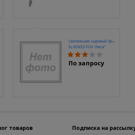
Светильник садовый Эра
SL-RSN32-FOX "Лиса"
солн.бат, полистоун,
цветной, 32 см
По запросу
лог товаров
Подписка на рассылк