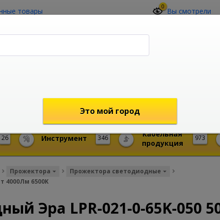
0
нные товары
Вы смотрели
О компании
Контакты
(4212) 73-60-42
Звоните с 09-00 до 19-00 (Хабаровск)
с 02-00 до 12-00 (МСК)
shop@mireks.ru
Это мой город
Кабельная
26
Инструмент
346
973
продукция
Прожектора
Прожектора светодиодные
т 4000Лм 6500K
ый Эра LPR-021-0-65K-050 5