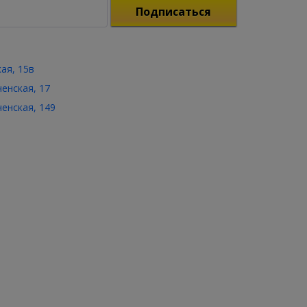
Подписаться
кая, 15в
ченская, 17
ченская, 149