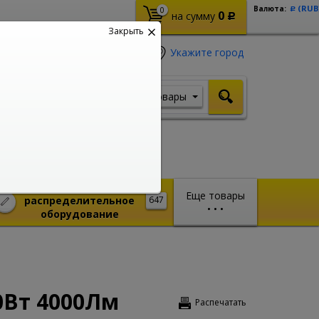
(RUB
Валюта:
0
Р
0
на сумму
Р
Закрыть
Укажите город
Товары
Я ищу, например,
Стабилизатор
Монтажное и
Еще товары
распределительное
647
•
•
•
оборудование
0Вт 4000Лм
Распечатать