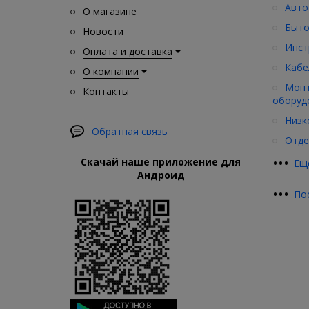
Авто
О магазине
Быто
Новости
Инст
Оплата и доставка
Кабе
О компании
Монт
Контакты
оборуд
Низк
Обратная связь
Отде
•
•
•
Скачай наше приложение для
Ещ
Андроид
•
•
•
По