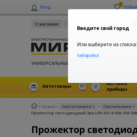
0
Вход
Избра
О магазине
Новости
Оплата и доставка
Введите свой город
Или выберите из списка:
Хабаровск
УНИВЕРСАЛЬНЫЙ ИНТЕРНЕТ МАГАЗИН
Бытовые
Автотовары
67
приборы
Каталог
Светотехника
Светильники
Прожектор светодиодный Эра LPR-021-0-65K-050 50В
Прожектор светодиодн