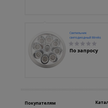
Светильник
светодиодный Mireks
С-310-80-S (5W/4000-
5000K/500lm/датчик
По запросу
движения)
Ката
Покупателям