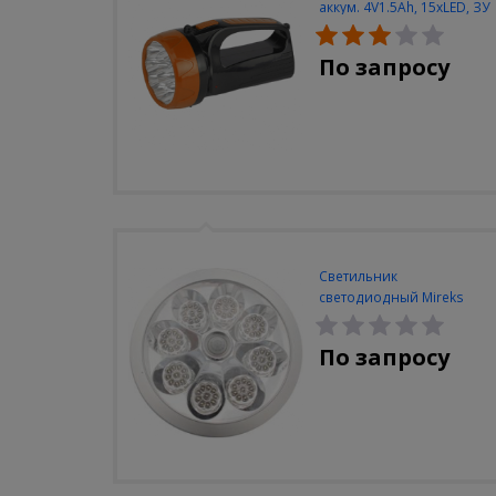
аккум. 4V1.5Ah, 15xLED, ЗУ
вилка 220V
По запросу
Светильник
светодиодный Mireks
С-310-80-S (5W/4000-
5000K/500lm/датчик
По запросу
движения)