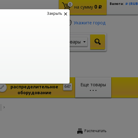
(RUB
Валюта:
0
Р
0
на сумму
Р
Закрыть
Укажите город
Товары
Я ищу, например,
Шуруповерт
Монтажное и
Еще товары
распределительное
647
•
•
•
оборудование
Распечатать