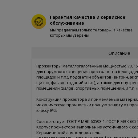
Гарантия качества и сервисное
обслуживание
Мы предлагаем только те товары, в качестве
которых мы уверены
Описание
Прожекторы металлогалогенные мощностью 70, 150
для наружного освещения пространства (площадей
площадок и т.п.), подсветки объектов (витрин, эк
щитов, фасадов зданий и т.п.), а также для внутр
помещений (залов, спортивных помещений, и т.п.) 
Конструкция прожектора и применяемые матери
механическую прочность и полную защиту от прон
классу IP65.
Соответствует ГОСТ P МЭК 60598-1, ГОСТ Р МЭК 6059
Корпус прожектора выполнен из устойчивого к ко
Керамический ламподержатель.
Светоотражатель - алюминиевая фольга с рельеф