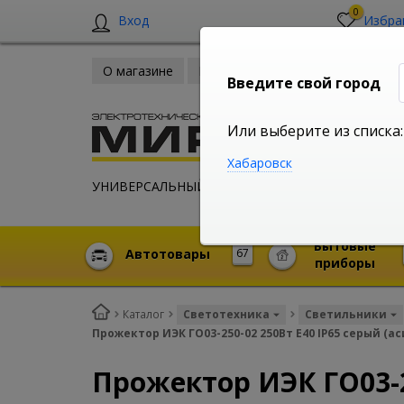
0
Вход
Избра
О магазине
Новости
Оплата и доставка
Введите свой город
Или выберите из списка:
Хабаровск
УНИВЕРСАЛЬНЫЙ ИНТЕРНЕТ МАГАЗИН
Бытовые
Автотовары
67
приборы
Каталог
Светотехника
Светильники
Прожектор ИЭК ГО03-250-02 250Вт E40 IP65 серый (
Прожектор ИЭК ГО03-2