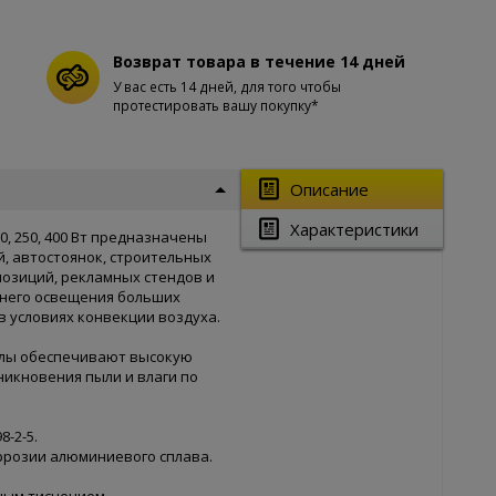
Возврат товара в течение 14 дней
У вас есть 14 дней, для того чтобы
протестировать вашу покупку*
Описание
Характеристики
, 250, 400 Вт предназначены
, автостоянок, строительных
спозиций, рекламных стендов и
еннего освещения больших
в условиях конвекции воздуха.
алы обеспечивают высокую
икновения пыли и влаги по
8-2-5.
ррозии алюминиевого сплава.
ным тиснением.