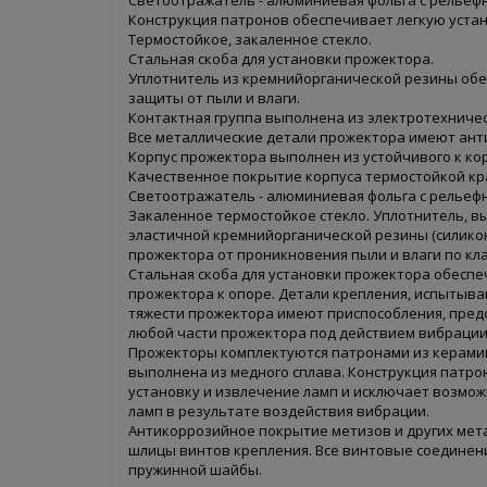
Конструкция патронов обеспечивает легкую устан
Термостойкое, закаленное стекло.
Стальная скоба для установки прожектора.
Уплотнитель из кремнийорганической резины об
защиты от пыли и влаги.
Контактная группа выполнена из электротехничес
Все металлические детали прожектора имеют ант
Корпус прожектора выполнен из устойчивого к ко
Качественное покрытие корпуса термостойкой кра
Светоотражатель - алюминиевая фольга с рельеф
Закаленное термостойкое стекло. Уплотнитель, в
эластичной кремний­органической резины (силико
прожектора от проникновения пыли и влаги по клас
Стальная скоба для установки прожектора обесп
прожектора к опоре. Детали крепления, испытыв
тяжести прожектора имеют приспособления, пр
любой части прожектора под действием вибрации
Прожекторы комплектуются патронами из керамик
выполнена из медного сплава. Конструкция патро
установку и извлечение ламп и исключает возмо
ламп в результате воздействия вибрации.
Антикоррозийное покрытие метизов и других мета
шлицы винтов крепления. Все винтовые соедине
пружинной шайбы.