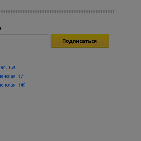
у
Подписаться
кая, 15в
ченская, 17
ченская, 149