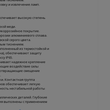
овку и извлечение ламп.
еспечивает высокую степень
кой меди.
икоррозийное покрытие.
ррозии алюминиевого сплава.
ской серого цвета.
ным тиснением.
ыполненный из термостойкой и
на), обеспечивают защиту
су IP65.
ечивает надежное крепление
ающие воздействие силы
едотвращающие смещение
.
и. Контактная группа
нов обеспечивает легкую
жность нестабильной работы
ллических деталей. Глубокие
ния выполнены с применением