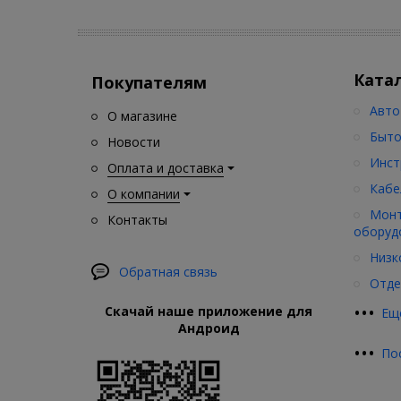
Ката
Покупателям
Авто
О магазине
Быто
Новости
Инст
Оплата и доставка
Кабе
О компании
Монт
Контакты
оборуд
Низк
Обратная связь
Отде
•
•
•
Скачай наше приложение для
Ещ
Андроид
•
•
•
По