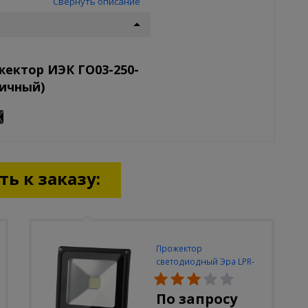
Свернуть описание
ектор ИЭК ГО03-250-
ричный)
ь к заказу:
Прожектор
светодиодный Эра LPR-
30W-6500K-M
По запросу