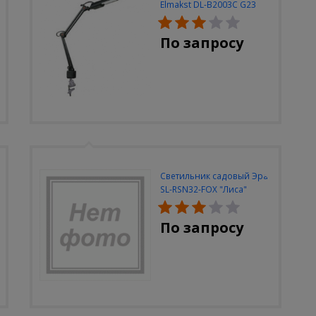
Elmakst DL-B2003C G23
черный струбцина
По запросу
Светильник садовый Эра
SL-RSN32-FOX "Лиса"
солн.бат, полистоун,
цветной, 32 см
По запросу