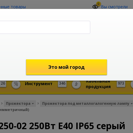
0
нные товары
Вы смотрели
О компании
Контакты
(4212) 73-60-42
Звоните с 09-00 до 19-00 (Хабаровск)
с 02-00 до 12-00 (МСК)
shop@mireks.ru
Это мой город
Кабельная
26
Инструмент
346
973
продукция
Прожектора
Прожектора под металлогалогенную лампу
асимметричный)
50-02 250Вт E40 IP65 серый